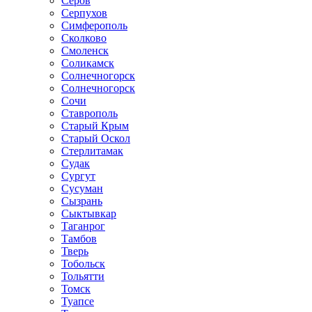
Серов
Серпухов
Симферополь
Сколково
Смоленск
Соликамск
Солнечногорск
Солнечногорск
Сочи
Ставрополь
Старый Крым
Старый Оскол
Стерлитамак
Судак
Сургут
Сусуман
Сызрань
Сыктывкар
Таганрог
Тамбов
Тверь
Тобольск
Тольятти
Томск
Туапсе