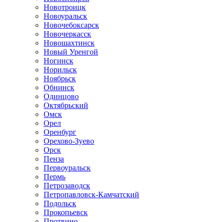
Новотроицк
Новоуральск
Новочебоксарск
Новочеркасск
Новошахтинск
Новый Уренгой
Ногинск
Норильск
Ноябрьск
Обнинск
Одинцово
Октябрьский
Омск
Орел
Оренбург
Орехово-Зуево
Орск
Пенза
Первоуральск
Пермь
Петрозаводск
Петропавловск-Камчатский
Подольск
Прокопьевск
Протвино