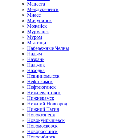
Мацеста
Междуреченск
Миасс
Мичуринск
Можайск
Мурманск
Муром
Мытищи
Набережные Челны
Надым
Назрань
Нальчик
Находка
Невинномысск
Нефтекамск
Нефтеюганск
Нижневартовск
Нижнекамск
Нижний Новгород
Нижний Тагил
Новокузнецк
Новокуйбышевск
Новомосковск
Новороссийск
Новосибирск