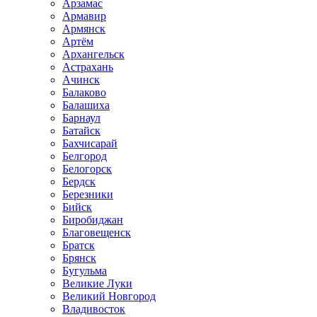
Арзамас
Армавир
Армянск
Артём
Архангельск
Астрахань
Ачинск
Балаково
Балашиха
Барнаул
Батайск
Бахчисарай
Белгород
Белогорск
Бердск
Березники
Бийск
Биробиджан
Благовещенск
Братск
Брянск
Бугульма
Великие Луки
Великий Новгород
Владивосток