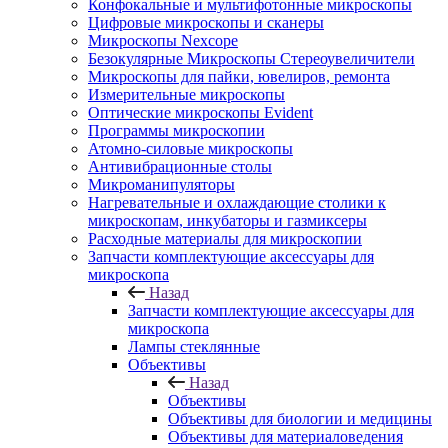
Конфокальные и мультифотонные микроскопы
Цифровые микроскопы и сканеры
Микроскопы Nexcope
Безокулярные Микроскопы Стереоувеличители
Микроскопы для пайки, ювелиров, ремонта
Измерительные микроскопы
Оптические микроскопы Evident
Программы микроскопии
Атомно-силовые микроскопы
Антивибрационные столы
Микроманипуляторы
Нагревательные и охлаждающие столики к
микроскопам, инкубаторы и газмиксеры
Расходные материалы для микроскопии
Запчасти комплектующие аксессуары для
микроскопа
Назад
Запчасти комплектующие аксессуары для
микроскопа
Лампы стеклянные
Объективы
Назад
Объективы
Объективы для биологии и медицины
Объективы для материаловедения