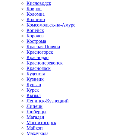
Кисловодск
Ковров
Коломна
Колпино
Комсомольск-на-Амуре
Копейск
Королев
Кострома
Красная Поляна
Красногорск
Краснодар
Красноперекопск
Красноярск
Кудепста
Кузнецк
Курган
Курск
Кызыл
Ленинск-Кузнецкий
Липецк
Люберцы
Магадан
Магнитогорск
Майкоп
Махачкала