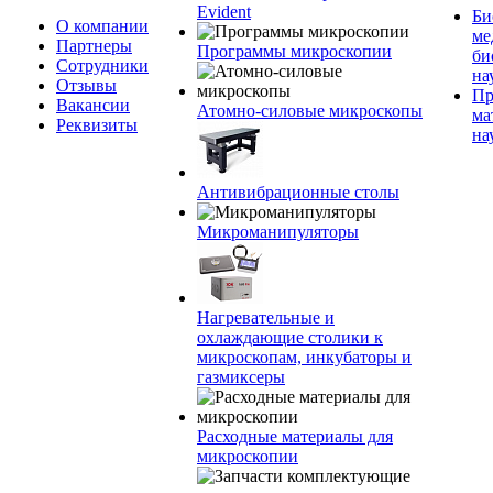
Evident
Би
О компании
ме
Партнеры
Программы микроскопии
би
Сотрудники
на
Отзывы
Пр
Вакансии
Атомно-силовые микроскопы
ма
Реквизиты
на
Антивибрационные столы
Микроманипуляторы
Нагревательные и
охлаждающие столики к
микроскопам, инкубаторы и
газмиксеры
Расходные материалы для
микроскопии