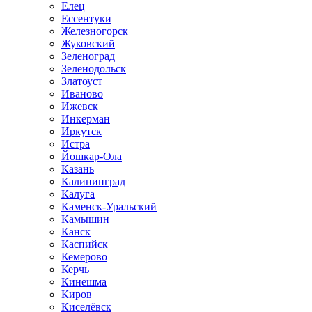
Елец
Ессентуки
Железногорск
Жуковский
Зеленоград
Зеленодольск
Златоуст
Иваново
Ижевск
Инкерман
Иркутск
Истра
Йошкар-Ола
Казань
Калининград
Калуга
Каменск-Уральский
Камышин
Канск
Каспийск
Кемерово
Керчь
Кинешма
Киров
Киселёвск