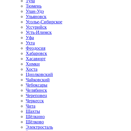
Тула
Тюмень
Улан-Удэ
Ульяновск
Усолье-Сибирское
Уссурийск
Усть-Илимск
Уфа
Ухта
Феодосия
Хабаровск
Хасавюрт
Химки
Хоста
Циолковский
Чайковский
Чебоксары
Челябинск
Череповец
Черкесск
Чита
Шахты
Щёлкино
Щёлково
Электросталь