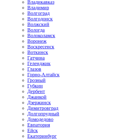
Владикавказ
Владимир
Волгоград
Волгодонск
Волжский
Вологда
Волоколамск
Воронеж
Воскресенск
Воткинск
Гатчина
Геленджик
Глазов
Горно-Алтайск
Грозный
Губкин
Дербент
Джанкой
Дзержинск
Димитровград
Долгопрудный
Домодедово
Евпатория
Ейск
Екатеринбург