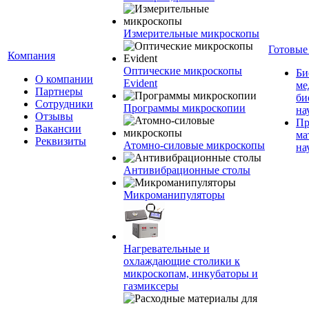
Измерительные микроскопы
Готовые
Компания
Оптические микроскопы
Би
О компании
Evident
ме
Партнеры
би
Сотрудники
Программы микроскопии
на
Отзывы
Пр
Вакансии
ма
Реквизиты
Атомно-силовые микроскопы
на
Антивибрационные столы
Микроманипуляторы
Нагревательные и
охлаждающие столики к
микроскопам, инкубаторы и
газмиксеры