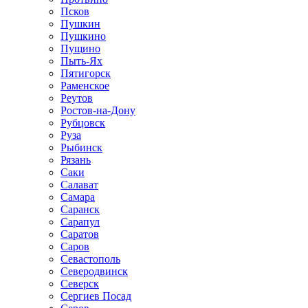
Псков
Пушкин
Пушкино
Пущино
Пыть-Ях
Пятигорск
Раменское
Реутов
Ростов-на-Дону
Рубцовск
Руза
Рыбинск
Рязань
Саки
Салават
Самара
Саранск
Сарапул
Саратов
Саров
Севастополь
Северодвинск
Северск
Сергиев Посад