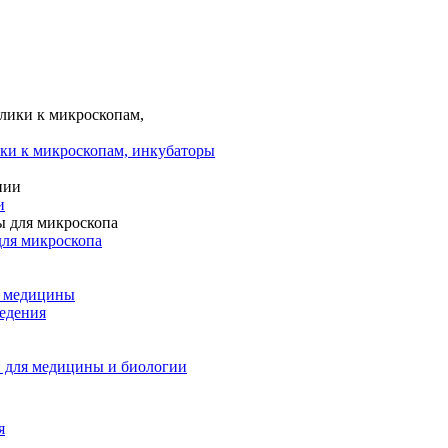
ки к микроскопам, инкубаторы
и
для микроскопа
и медицины
едения
 для медицины и биологии
я