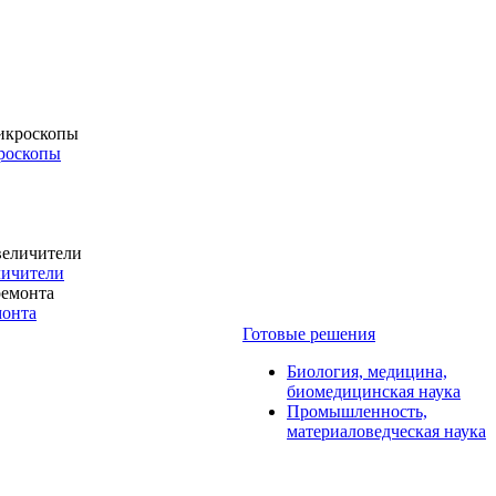
роскопы
личители
монта
Готовые решения
Биология, медицина,
биомедицинская наука
Промышленность,
материаловедческая наука