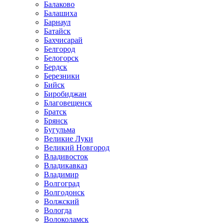
Балаково
Балашиха
Барнаул
Батайск
Бахчисарай
Белгород
Белогорск
Бердск
Березники
Бийск
Биробиджан
Благовещенск
Братск
Брянск
Бугульма
Великие Луки
Великий Новгород
Владивосток
Владикавказ
Владимир
Волгоград
Волгодонск
Волжский
Вологда
Волоколамск