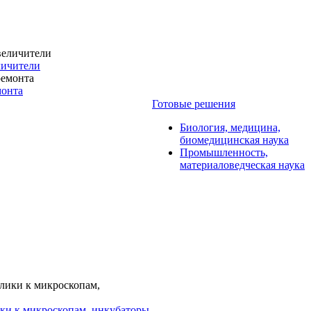
личители
монта
Готовые решения
Биология, медицина,
биомедицинская наука
Промышленность,
материаловедческая наука
ки к микроскопам, инкубаторы