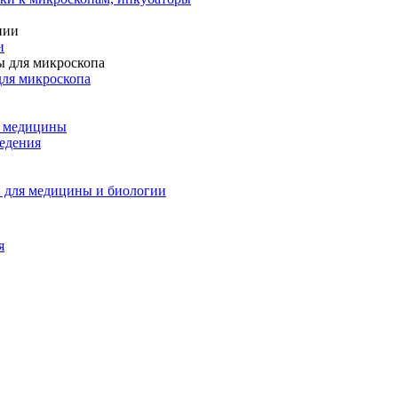
и
для микроскопа
и медицины
едения
 для медицины и биологии
я