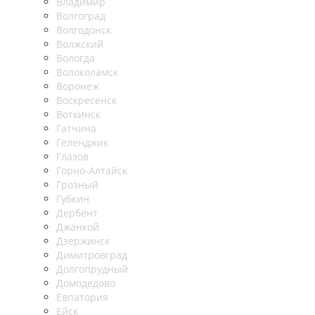
Владимир
Волгоград
Волгодонск
Волжский
Вологда
Волоколамск
Воронеж
Воскресенск
Воткинск
Гатчина
Геленджик
Глазов
Горно-Алтайск
Грозный
Губкин
Дербент
Джанкой
Дзержинск
Димитровград
Долгопрудный
Домодедово
Евпатория
Ейск