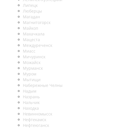
Липецк
Люберцы
Магадан
Магнитогорск
Майкоп
Махачкала
Мацеста
Междуреченск
Миасс
Мичуринск
Можайск
Мурманск
Муром
Мытищи
Набережные Челны
Надым
Назрань
Нальчик
Находка
Невинномысск
Нефтекамск
Нефтеюганск