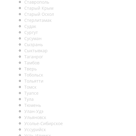
Ставрополь
Старый Крым
Старый Оскол
Стерлитамак
Судак
Сургут
Сусуман
Сызрань
Сыктывкар
Таганрог
Тамбов
Тверь
Тобольск
Тольятти
Томск
Туапсе
Тула
Тюмень
Улан-Удэ
Ульяновск
Усолье-Сибирское
Уссурийск
Усть-Илимск