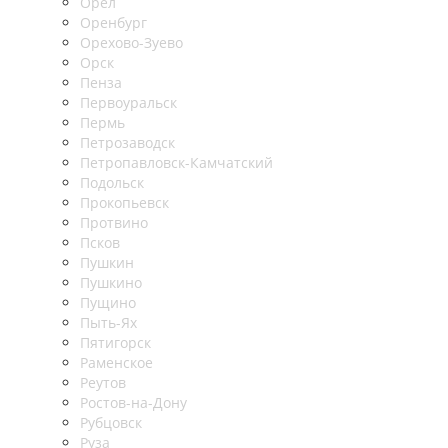
Орел
Оренбург
Орехово-Зуево
Орск
Пенза
Первоуральск
Пермь
Петрозаводск
Петропавловск-Камчатский
Подольск
Прокопьевск
Протвино
Псков
Пушкин
Пушкино
Пущино
Пыть-Ях
Пятигорск
Раменское
Реутов
Ростов-на-Дону
Рубцовск
Руза