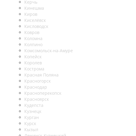
Керчь
Кинешма
Киров
Киселёвск
Кисловодск
Ковров
Коломна
Колпино
Комсомольск-на-Амуре
Копейск
Королев
Кострома
Красная Поляна
Красногорск
Краснодар
Красноперекопск
Красноярск
Кудепста
Кузнецк
Курган
Курск
Кызыл
Ленинск-Кузнецкий