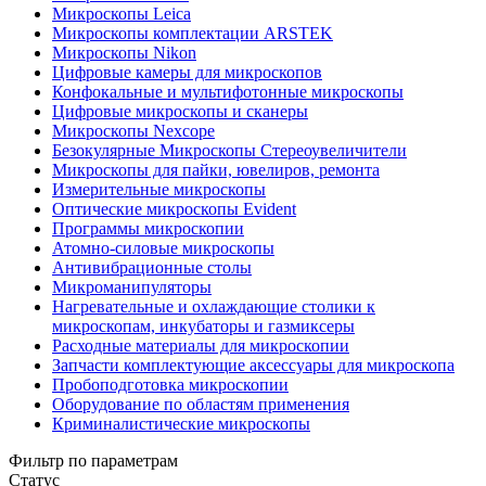
Микроскопы Leica
Микроскопы комплектации ARSTEK
Микроскопы Nikon
Цифровые камеры для микроскопов
Конфокальные и мультифотонные микроскопы
Цифровые микроскопы и сканеры
Микроскопы Nexcope
Безокулярные Микроскопы Стереоувеличители
Микроскопы для пайки, ювелиров, ремонта
Измерительные микроскопы
Оптические микроскопы Evident
Программы микроскопии
Атомно-силовые микроскопы
Антивибрационные столы
Микроманипуляторы
Нагревательные и охлаждающие столики к
микроскопам, инкубаторы и газмиксеры
Расходные материалы для микроскопии
Запчасти комплектующие аксессуары для микроскопа
Пробоподготовка микроскопии
Оборудование по областям применения
Криминалистические микроскопы
Фильтр по параметрам
Статус