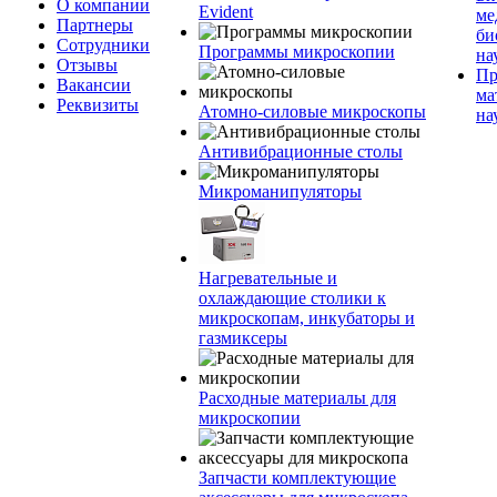
О компании
Evident
ме
Партнеры
би
Сотрудники
Программы микроскопии
на
Отзывы
Пр
Вакансии
ма
Реквизиты
Атомно-силовые микроскопы
на
Антивибрационные столы
Микроманипуляторы
Нагревательные и
охлаждающие столики к
микроскопам, инкубаторы и
газмиксеры
Расходные материалы для
микроскопии
Запчасти комплектующие