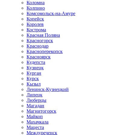
Коломна
Колпино
Комсомольск-на-Амуре
Копейск
Королев
Кострома
Красная Поляна
Красногорск
Краснодар
Красноперекопск
Красноярск
Кудепста
Кузнецк
Курган
Курск
Кызыл
Ленинск-Кузнецкий
Липецк
Люберцы
Магадан
Магнитогорск
Майкоп
Махачкала
Мацеста
Междуреченск