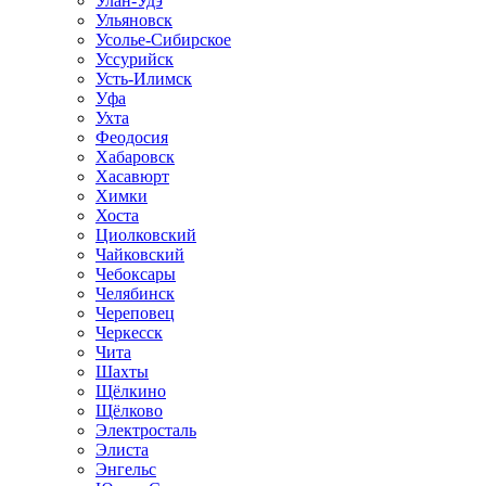
Улан-Удэ
Ульяновск
Усолье-Сибирское
Уссурийск
Усть-Илимск
Уфа
Ухта
Феодосия
Хабаровск
Хасавюрт
Химки
Хоста
Циолковский
Чайковский
Чебоксары
Челябинск
Череповец
Черкесск
Чита
Шахты
Щёлкино
Щёлково
Электросталь
Элиста
Энгельс