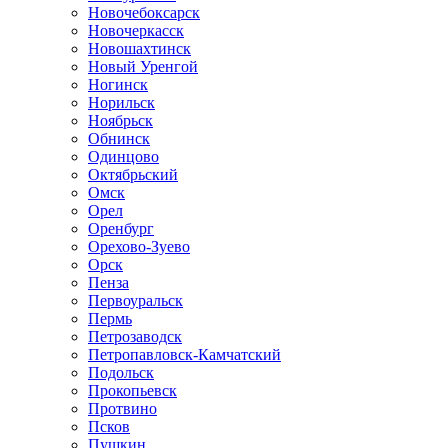
Новочебоксарск
Новочеркасск
Новошахтинск
Новый Уренгой
Ногинск
Норильск
Ноябрьск
Обнинск
Одинцово
Октябрьский
Омск
Орел
Оренбург
Орехово-Зуево
Орск
Пенза
Первоуральск
Пермь
Петрозаводск
Петропавловск-Камчатский
Подольск
Прокопьевск
Протвино
Псков
Пушкин