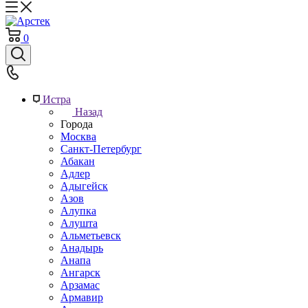
0
Истра
Назад
Города
Москва
Санкт-Петербург
Абакан
Адлер
Адыгейск
Азов
Алупка
Алушта
Альметьевск
Анадырь
Анапа
Ангарск
Арзамас
Армавир