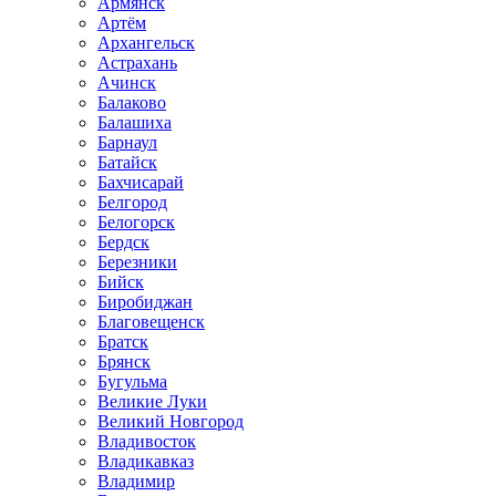
Армянск
Артём
Архангельск
Астрахань
Ачинск
Балаково
Балашиха
Барнаул
Батайск
Бахчисарай
Белгород
Белогорск
Бердск
Березники
Бийск
Биробиджан
Благовещенск
Братск
Брянск
Бугульма
Великие Луки
Великий Новгород
Владивосток
Владикавказ
Владимир