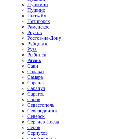
Пушкино
Пущино
Пыть-Ях
Пятигорск
Раменское
Реутов
Ростов-на-Дону
Рубцовск
Руза
Рыбинск
Рязань
Саки
Салават
Самара
Саранск
Сарапул
Саратов
Саров
Севастополь
Северодвинск
Северск
Сергиев Посад
Серов
Серпухов
Симферополь