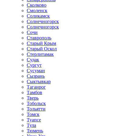
Сколково
Смоленск
Соликамск
Солнечногорск
Солнечногорск
Сочи
Ставрополь
Старый Крым
Старый Оскол
Стерлитамак
Судак
Сургут
Сусуман
Сызрань
Сыктывкар
Таганрог
Тамбов
Тверь
Тобольск
Тольятти
Томск
Туапсе
Тула
Тюмень