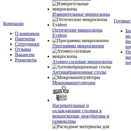
Измерительные микроскопы
Готовые
Компания
Оптические микроскопы
Би
О компании
Evident
ме
Партнеры
би
Сотрудники
Программы микроскопии
на
Отзывы
Пр
Вакансии
ма
Реквизиты
Атомно-силовые микроскопы
на
Антивибрационные столы
Микроманипуляторы
Нагревательные и
охлаждающие столики к
микроскопам, инкубаторы и
газмиксеры