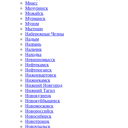
Миасс
Мичуринск
Можайск
Мурманск
Муром
Мытищи
Набережные Челны
Надым
Назрань
Нальчик
Находка
Невинномысск
Нефтекамск
Нефтеюганск
Нижневартовск
Нижнекамск
Нижний Новгород
Нижний Тагил
Новокузнецк
Новокуйбышевск
Новомосковск
Новороссийск
Новосибирск
Новотроицк
Новоуральск