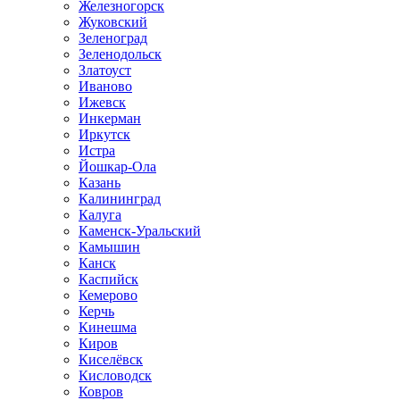
Железногорск
Жуковский
Зеленоград
Зеленодольск
Златоуст
Иваново
Ижевск
Инкерман
Иркутск
Истра
Йошкар-Ола
Казань
Калининград
Калуга
Каменск-Уральский
Камышин
Канск
Каспийск
Кемерово
Керчь
Кинешма
Киров
Киселёвск
Кисловодск
Ковров