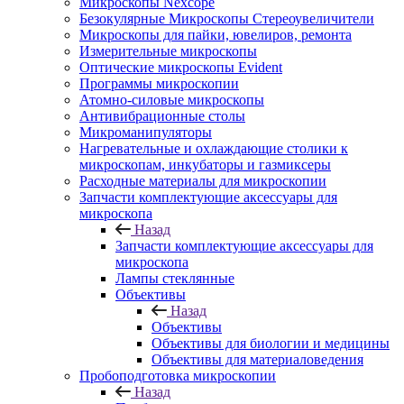
Микроскопы Nexcope
Безокулярные Микроскопы Стереоувеличители
Микроскопы для пайки, ювелиров, ремонта
Измерительные микроскопы
Оптические микроскопы Evident
Программы микроскопии
Атомно-силовые микроскопы
Антивибрационные столы
Микроманипуляторы
Нагревательные и охлаждающие столики к
микроскопам, инкубаторы и газмиксеры
Расходные материалы для микроскопии
Запчасти комплектующие аксессуары для
микроскопа
Назад
Запчасти комплектующие аксессуары для
микроскопа
Лампы стеклянные
Объективы
Назад
Объективы
Объективы для биологии и медицины
Объективы для материаловедения
Пробоподготовка микроскопии
Назад