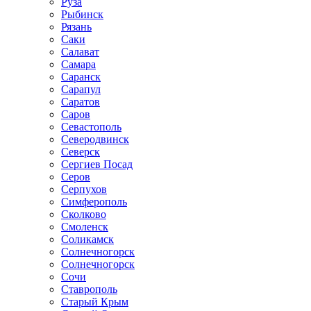
Руза
Рыбинск
Рязань
Саки
Салават
Самара
Саранск
Сарапул
Саратов
Саров
Севастополь
Северодвинск
Северск
Сергиев Посад
Серов
Серпухов
Симферополь
Сколково
Смоленск
Соликамск
Солнечногорск
Солнечногорск
Сочи
Ставрополь
Старый Крым