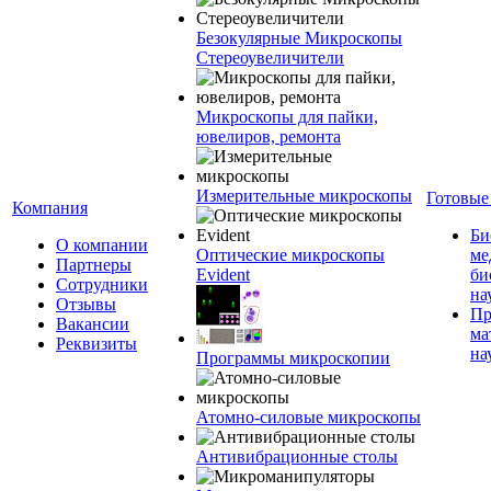
Безокулярные Микроскопы
Стереоувеличители
Микроскопы для пайки,
ювелиров, ремонта
Измерительные микроскопы
Готовые
Компания
Би
О компании
Оптические микроскопы
ме
Партнеры
Evident
би
Сотрудники
на
Отзывы
Пр
Вакансии
ма
Реквизиты
на
Программы микроскопии
Атомно-силовые микроскопы
Антивибрационные столы