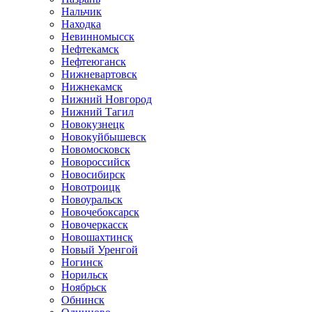
Нальчик
Находка
Невинномысск
Нефтекамск
Нефтеюганск
Нижневартовск
Нижнекамск
Нижний Новгород
Нижний Тагил
Новокузнецк
Новокуйбышевск
Новомосковск
Новороссийск
Новосибирск
Новотроицк
Новоуральск
Новочебоксарск
Новочеркасск
Новошахтинск
Новый Уренгой
Ногинск
Норильск
Ноябрьск
Обнинск