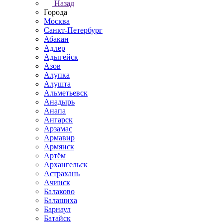
Назад
Города
Москва
Санкт-Петербург
Абакан
Адлер
Адыгейск
Азов
Алупка
Алушта
Альметьевск
Анадырь
Анапа
Ангарск
Арзамас
Армавир
Армянск
Артём
Архангельск
Астрахань
Ачинск
Балаково
Балашиха
Барнаул
Батайск