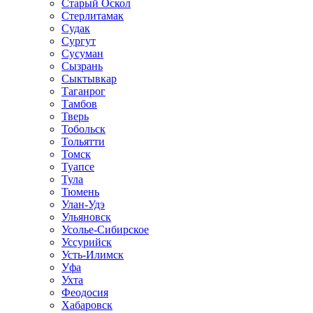
Старый Оскол
Стерлитамак
Судак
Сургут
Сусуман
Сызрань
Сыктывкар
Таганрог
Тамбов
Тверь
Тобольск
Тольятти
Томск
Туапсе
Тула
Тюмень
Улан-Удэ
Ульяновск
Усолье-Сибирское
Уссурийск
Усть-Илимск
Уфа
Ухта
Феодосия
Хабаровск