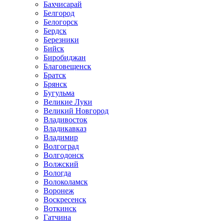
Бахчисарай
Белгород
Белогорск
Бердск
Березники
Бийск
Биробиджан
Благовещенск
Братск
Брянск
Бугульма
Великие Луки
Великий Новгород
Владивосток
Владикавказ
Владимир
Волгоград
Волгодонск
Волжский
Вологда
Волоколамск
Воронеж
Воскресенск
Воткинск
Гатчина