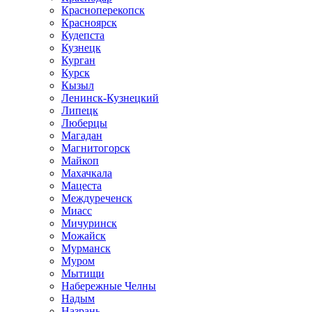
Красноперекопск
Красноярск
Кудепста
Кузнецк
Курган
Курск
Кызыл
Ленинск-Кузнецкий
Липецк
Люберцы
Магадан
Магнитогорск
Майкоп
Махачкала
Мацеста
Междуреченск
Миасс
Мичуринск
Можайск
Мурманск
Муром
Мытищи
Набережные Челны
Надым
Назрань