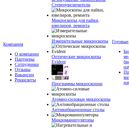
Стереоувеличители
Микроскопы для пайки,
ювелиров, ремонта
Измерительные микроскопы
Готовые
Компания
Би
О компании
Оптические микроскопы
ме
Партнеры
Evident
би
Сотрудники
на
Отзывы
Пр
Вакансии
ма
Реквизиты
на
Программы микроскопии
Атомно-силовые микроскопы
Антивибрационные столы
Микроманипуляторы