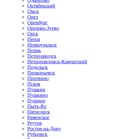
Одинцово
Октябрьский
Омск
Орел
Оренбург
Орехово-Зуево
Орск
Пенза
Первоуральск
Пермь
Петрозаводск
Петропавловск-Камчатский
Подольск
Прокопьевск
Протвино
Псков
Пушкин
Пушкино
Пущино
Пыть-Ях
Пятигорск
Раменское
Реутов
Ростов-на-Дону
Рубцовск