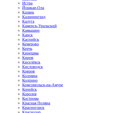
Истра
Йошкар-Ола
Казань
Калининград
Калуга
Каменск-Уральский
Камышин
Канск
Каспийск
Кемерово
Керчь
Кинешма
Киров
Киселёвск
Кисловодск
Ковров
Коломна
Колпино
Комсомольск-на-Амуре
Копейск
Королев
Кострома
Красная Поляна
Красногорск
Краснодар