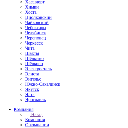
Хасавюрт
Химки
Хоста
Циолковский
Чайковский
Чебоксары
Челябинск
Череповец
Черкесск
Чита
Шахты
Щёлкино
Щёлково
Электросталь
Элиста
Энгельс
Южно-Сахалинск
Якутск
Ялта
Ярославль
Компания
Назад
Компания
О компании