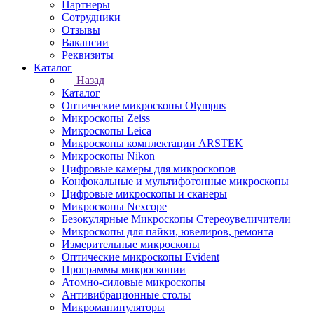
Партнеры
Сотрудники
Отзывы
Вакансии
Реквизиты
Каталог
Назад
Каталог
Оптические микроскопы Olympus
Микроскопы Zeiss
Микроскопы Leica
Микроскопы комплектации ARSTEK
Микроскопы Nikon
Цифровые камеры для микроскопов
Конфокальные и мультифотонные микроскопы
Цифровые микроскопы и сканеры
Микроскопы Nexcope
Безокулярные Микроскопы Стереоувеличители
Микроскопы для пайки, ювелиров, ремонта
Измерительные микроскопы
Оптические микроскопы Evident
Программы микроскопии
Атомно-силовые микроскопы
Антивибрационные столы
Микроманипуляторы