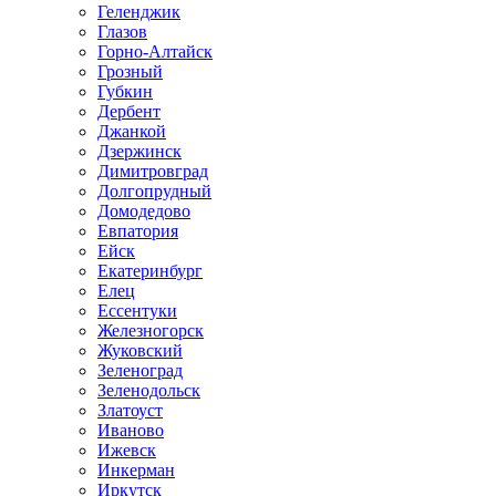
Геленджик
Глазов
Горно-Алтайск
Грозный
Губкин
Дербент
Джанкой
Дзержинск
Димитровград
Долгопрудный
Домодедово
Евпатория
Ейск
Екатеринбург
Елец
Ессентуки
Железногорск
Жуковский
Зеленоград
Зеленодольск
Златоуст
Иваново
Ижевск
Инкерман
Иркутск