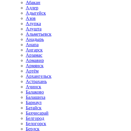
Абакан
Адлер
Адыгейск
Азов
Алупка
Алушта
Альметьевск
Анадырь
Анапа
Ангарск
Арзамас
Армавир
Армянск
Артём
Архангельск
Астрахань
Ачинск
Балаково
Балашиха
Барнаул
Батайск
Бахчисарай
Белгород
Белогорск
Бердск