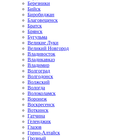
Березники
Бийск
Биробиджан
Благовещенск
Братск
Брянск
Бугульма
Великие Луки
Великий Новгород
Владивосток
Владикавказ
Владимир
Волгоград
Волгодонск
Волжский
Вологда
Волоколамск
Воронеж
Воскресенск
Воткинск
Гатчина
Геленджик
Глазов
Горно-Алтайск
Грозный