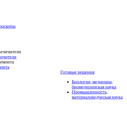
роскопы
личители
монта
Готовые решения
Биология, медицина,
биомедицинская наука
Промышленность,
материаловедческая наука