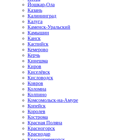
Йошкар-Ола
Казань
Калининград
Калуга
Каменск-Уральский
Камышин
Канск
Каспийск
Кемерово
Керчь
Кинешма
Киров
Киселёвск
Кисловодск
Ковров
Коломна
Колпино
Комсомольск-на-Амуре
Копейск
Королев
Кострома
Красная Поляна
Красногорск
Краснодар
Красноперекопск