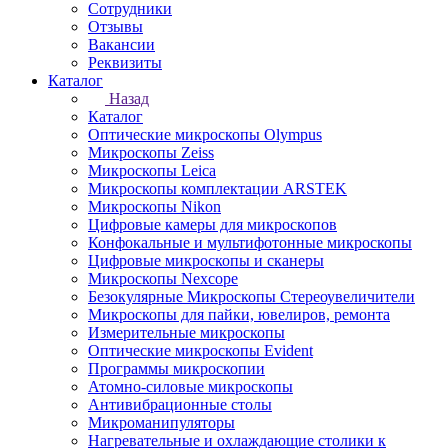
Сотрудники
Отзывы
Вакансии
Реквизиты
Каталог
Назад
Каталог
Оптические микроскопы Olympus
Микроскопы Zeiss
Микроскопы Leica
Микроскопы комплектации ARSTEK
Микроскопы Nikon
Цифровые камеры для микроскопов
Конфокальные и мультифотонные микроскопы
Цифровые микроскопы и сканеры
Микроскопы Nexcope
Безокулярные Микроскопы Стереоувеличители
Микроскопы для пайки, ювелиров, ремонта
Измерительные микроскопы
Оптические микроскопы Evident
Программы микроскопии
Атомно-силовые микроскопы
Антивибрационные столы
Микроманипуляторы
Нагревательные и охлаждающие столики к