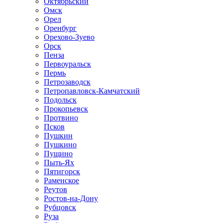
Октябрьский
Омск
Орел
Оренбург
Орехово-Зуево
Орск
Пенза
Первоуральск
Пермь
Петрозаводск
Петропавловск-Камчатский
Подольск
Прокопьевск
Протвино
Псков
Пушкин
Пушкино
Пущино
Пыть-Ях
Пятигорск
Раменское
Реутов
Ростов-на-Дону
Рубцовск
Руза