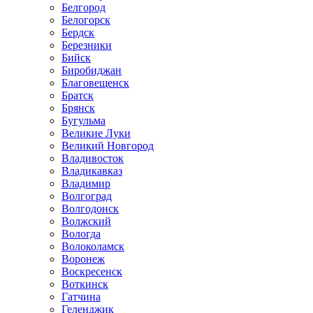
Белгород
Белогорск
Бердск
Березники
Бийск
Биробиджан
Благовещенск
Братск
Брянск
Бугульма
Великие Луки
Великий Новгород
Владивосток
Владикавказ
Владимир
Волгоград
Волгодонск
Волжский
Вологда
Волоколамск
Воронеж
Воскресенск
Воткинск
Гатчина
Геленджик