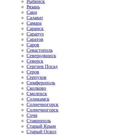
Рыбинск
Рязань
Саки
Салават
Самара
Саранск
Сарапул
Саратов
Саров
Севастополь
Северодвинск
Северск
Сергиев Посад
Серов
Серпухов
Симферополь
Сколково
Смоленск
Соликамск
Солнечногорск
Солнечногорск
Сочи
Ставрополь
Старый Крым
Старый Оскол