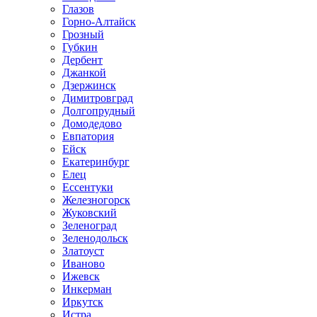
Глазов
Горно-Алтайск
Грозный
Губкин
Дербент
Джанкой
Дзержинск
Димитровград
Долгопрудный
Домодедово
Евпатория
Ейск
Екатеринбург
Елец
Ессентуки
Железногорск
Жуковский
Зеленоград
Зеленодольск
Златоуст
Иваново
Ижевск
Инкерман
Иркутск
Истра