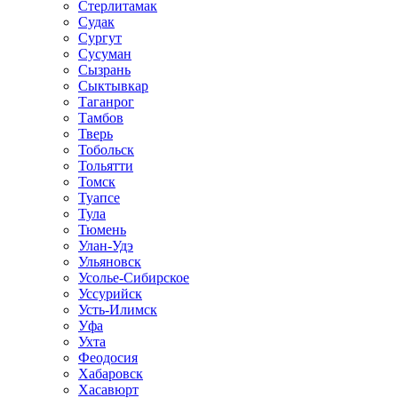
Стерлитамак
Судак
Сургут
Сусуман
Сызрань
Сыктывкар
Таганрог
Тамбов
Тверь
Тобольск
Тольятти
Томск
Туапсе
Тула
Тюмень
Улан-Удэ
Ульяновск
Усолье-Сибирское
Уссурийск
Усть-Илимск
Уфа
Ухта
Феодосия
Хабаровск
Хасавюрт