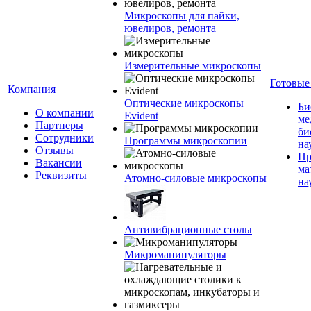
Микроскопы для пайки,
ювелиров, ремонта
Измерительные микроскопы
Готовые
Компания
Оптические микроскопы
Би
О компании
Evident
ме
Партнеры
би
Сотрудники
Программы микроскопии
на
Отзывы
Пр
Вакансии
ма
Реквизиты
Атомно-силовые микроскопы
на
Антивибрационные столы
Микроманипуляторы