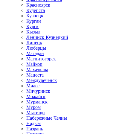
Красноярск
Кудепста
Кузнецк
Курган
Курск
Кызыл
Ленинск-Кузнецкий
Липецк
Люберцы
Магадан
Магнитогорск
Майкоп
Махачкала
Мацеста
Междуреченск
Миасс
Мичуринск
Можайск
Мурманск
Муром
Мытищи
Набережные Челны
Надым
Назрань