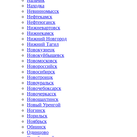
Нальчик
Находка
Невинномысск
Нефтекамск
Нефтеюганск
Нижневартовск
Нижнекамск
Нижний Новгород
Нижний Тагил
Новокузнецк
Новокуйбышевск
Новомосковск
Новороссийск
Новосибирск
Новотроицк
Новоуральск
Новочебоксарск
Новочеркасск
Новошахтинск
Новый Уренгой
Ногинск
Норильск
Ноябрьск
Обнинск
Одинцово