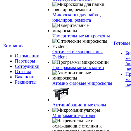
Микроскопы для пайки,
ювелиров, ремонта
Измерительные микроскопы
Готовые
Компания
Оптические микроскопы
Би
О компании
Evident
ме
Партнеры
би
Сотрудники
Программы микроскопии
на
Отзывы
Пр
Вакансии
ма
Реквизиты
Атомно-силовые микроскопы
на
Антивибрационные столы
Микроманипуляторы