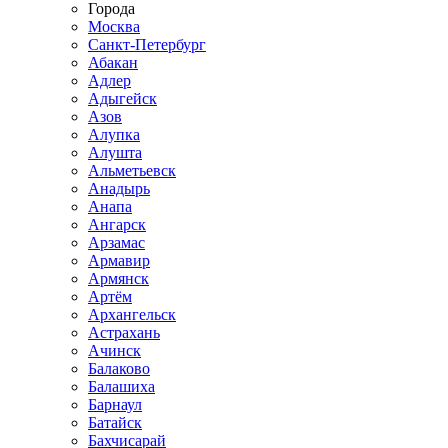
Города
Москва
Санкт-Петербург
Абакан
Адлер
Адыгейск
Азов
Алупка
Алушта
Альметьевск
Анадырь
Анапа
Ангарск
Арзамас
Армавир
Армянск
Артём
Архангельск
Астрахань
Ачинск
Балаково
Балашиха
Барнаул
Батайск
Бахчисарай