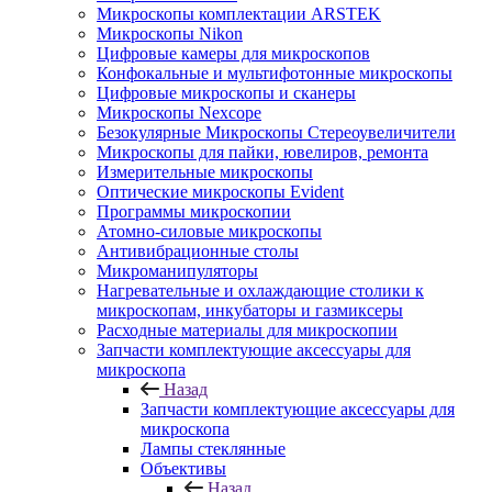
Микроскопы комплектации ARSTEK
Микроскопы Nikon
Цифровые камеры для микроскопов
Конфокальные и мультифотонные микроскопы
Цифровые микроскопы и сканеры
Микроскопы Nexcope
Безокулярные Микроскопы Стереоувеличители
Микроскопы для пайки, ювелиров, ремонта
Измерительные микроскопы
Оптические микроскопы Evident
Программы микроскопии
Атомно-силовые микроскопы
Антивибрационные столы
Микроманипуляторы
Нагревательные и охлаждающие столики к
микроскопам, инкубаторы и газмиксеры
Расходные материалы для микроскопии
Запчасти комплектующие аксессуары для
микроскопа
Назад
Запчасти комплектующие аксессуары для
микроскопа
Лампы стеклянные
Объективы
Назад