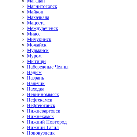
Магадан
Магнитогорск
Майкоп
Махачкала
Мацеста
Междуреченск
Миасс
Мичуринск
Можайск
Мурманск
Муром
Мытищи
Набережные Челны
Надым
Назрань
Нальчик
Находка
Невинномысск
Нефтекамск
Нефтеюганск
Нижневартовск
Нижнекамск
Нижний Новгород
Нижний Тагил
Новокузнецк