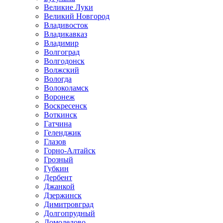
Великие Луки
Великий Новгород
Владивосток
Владикавказ
Владимир
Волгоград
Волгодонск
Волжский
Вологда
Волоколамск
Воронеж
Воскресенск
Воткинск
Гатчина
Геленджик
Глазов
Горно-Алтайск
Грозный
Губкин
Дербент
Джанкой
Дзержинск
Димитровград
Долгопрудный
Домодедово