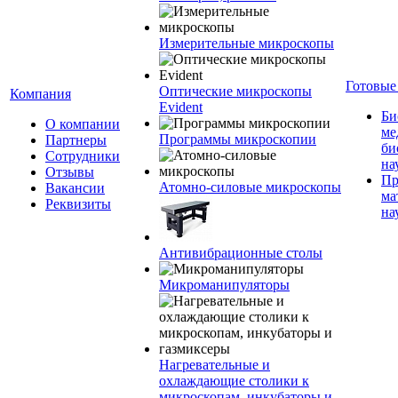
Измерительные микроскопы
Готовые
Оптические микроскопы
Компания
Evident
Би
О компании
ме
Программы микроскопии
Партнеры
би
Сотрудники
на
Отзывы
Пр
Атомно-силовые микроскопы
Вакансии
ма
Реквизиты
на
Антивибрационные столы
Микроманипуляторы
Нагревательные и
охлаждающие столики к
микроскопам, инкубаторы и