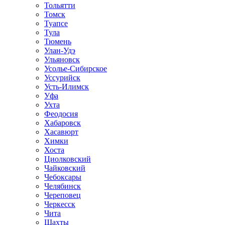
Тольятти
Томск
Туапсе
Тула
Тюмень
Улан-Удэ
Ульяновск
Усолье-Сибирское
Уссурийск
Усть-Илимск
Уфа
Ухта
Феодосия
Хабаровск
Хасавюрт
Химки
Хоста
Циолковский
Чайковский
Чебоксары
Челябинск
Череповец
Черкесск
Чита
Шахты