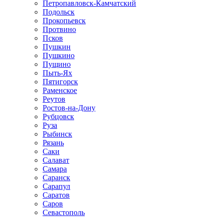
Петропавловск-Камчатский
Подольск
Прокопьевск
Протвино
Псков
Пушкин
Пушкино
Пущино
Пыть-Ях
Пятигорск
Раменское
Реутов
Ростов-на-Дону
Рубцовск
Руза
Рыбинск
Рязань
Саки
Салават
Самара
Саранск
Сарапул
Саратов
Саров
Севастополь