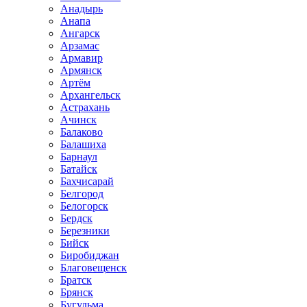
Анадырь
Анапа
Ангарск
Арзамас
Армавир
Армянск
Артём
Архангельск
Астрахань
Ачинск
Балаково
Балашиха
Барнаул
Батайск
Бахчисарай
Белгород
Белогорск
Бердск
Березники
Бийск
Биробиджан
Благовещенск
Братск
Брянск
Бугульма