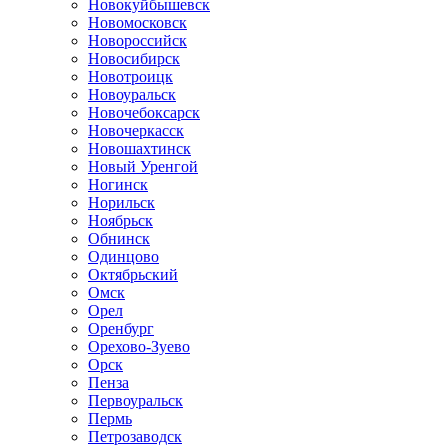
Новокуйбышевск
Новомосковск
Новороссийск
Новосибирск
Новотроицк
Новоуральск
Новочебоксарск
Новочеркасск
Новошахтинск
Новый Уренгой
Ногинск
Норильск
Ноябрьск
Обнинск
Одинцово
Октябрьский
Омск
Орел
Оренбург
Орехово-Зуево
Орск
Пенза
Первоуральск
Пермь
Петрозаводск