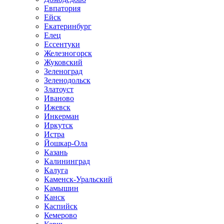
Евпатория
Ейск
Екатеринбург
Елец
Ессентуки
Железногорск
Жуковский
Зеленоград
Зеленодольск
Златоуст
Иваново
Ижевск
Инкерман
Иркутск
Истра
Йошкар-Ола
Казань
Калининград
Калуга
Каменск-Уральский
Камышин
Канск
Каспийск
Кемерово