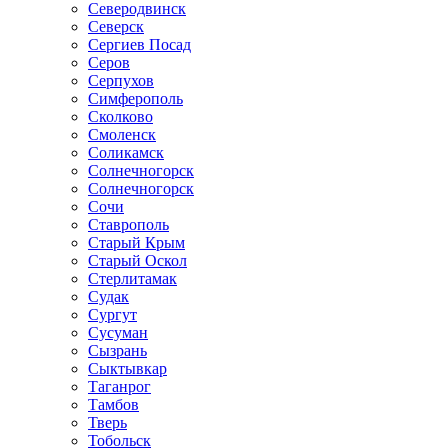
Северодвинск
Северск
Сергиев Посад
Серов
Серпухов
Симферополь
Сколково
Смоленск
Соликамск
Солнечногорск
Солнечногорск
Сочи
Ставрополь
Старый Крым
Старый Оскол
Стерлитамак
Судак
Сургут
Сусуман
Сызрань
Сыктывкар
Таганрог
Тамбов
Тверь
Тобольск