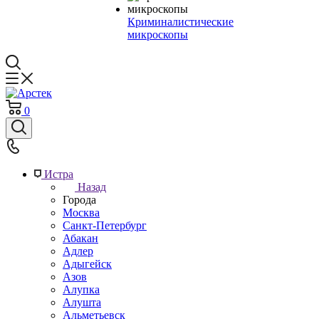
Криминалистические
микроскопы
0
Истра
Назад
Города
Москва
Санкт-Петербург
Абакан
Адлер
Адыгейск
Азов
Алупка
Алушта
Альметьевск