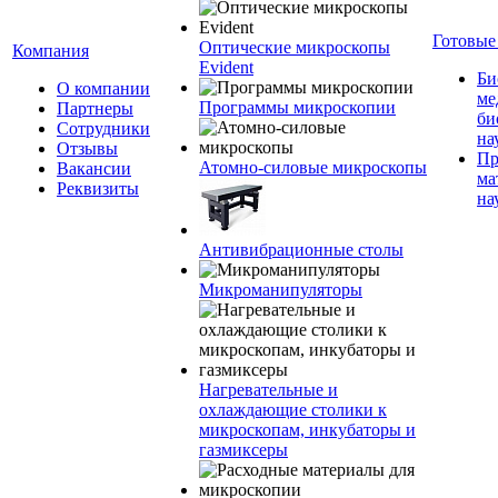
Готовые
Оптические микроскопы
Компания
Evident
Би
О компании
ме
Программы микроскопии
Партнеры
би
Сотрудники
на
Отзывы
Пр
Атомно-силовые микроскопы
Вакансии
ма
Реквизиты
на
Антивибрационные столы
Микроманипуляторы
Нагревательные и
охлаждающие столики к
микроскопам, инкубаторы и
газмиксеры