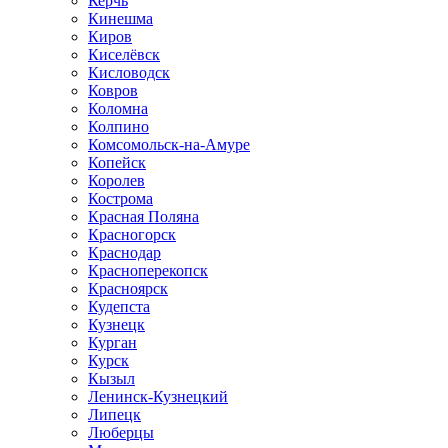
Керчь
Кинешма
Киров
Киселёвск
Кисловодск
Ковров
Коломна
Колпино
Комсомольск-на-Амуре
Копейск
Королев
Кострома
Красная Поляна
Красногорск
Краснодар
Красноперекопск
Красноярск
Кудепста
Кузнецк
Курган
Курск
Кызыл
Ленинск-Кузнецкий
Липецк
Люберцы