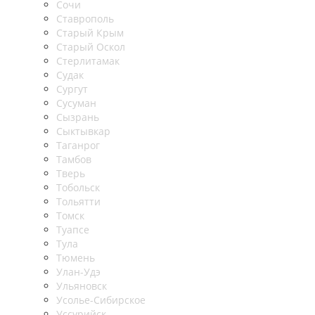
Сочи
Ставрополь
Старый Крым
Старый Оскол
Стерлитамак
Судак
Сургут
Сусуман
Сызрань
Сыктывкар
Таганрог
Тамбов
Тверь
Тобольск
Тольятти
Томск
Туапсе
Тула
Тюмень
Улан-Удэ
Ульяновск
Усолье-Сибирское
Уссурийск