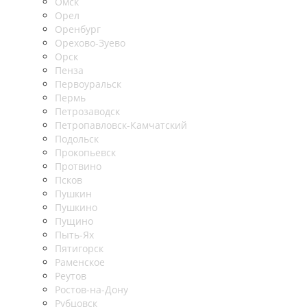
Омск
Орел
Оренбург
Орехово-Зуево
Орск
Пенза
Первоуральск
Пермь
Петрозаводск
Петропавловск-Камчатский
Подольск
Прокопьевск
Протвино
Псков
Пушкин
Пушкино
Пущино
Пыть-Ях
Пятигорск
Раменское
Реутов
Ростов-на-Дону
Рубцовск