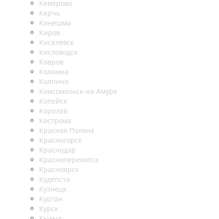
Кемерово
Керчь
Кинешма
Киров
Киселёвск
Кисловодск
Ковров
Коломна
Колпино
Комсомольск-на-Амуре
Копейск
Королев
Кострома
Красная Поляна
Красногорск
Краснодар
Красноперекопск
Красноярск
Кудепста
Кузнецк
Курган
Курск
Кызыл