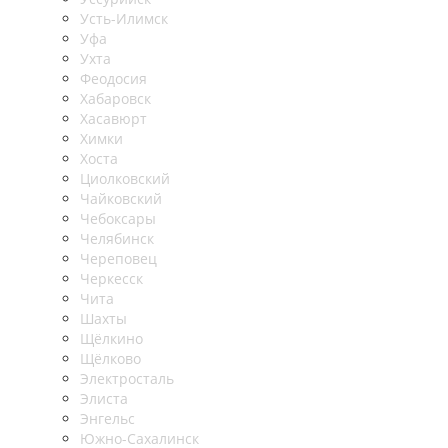
Усть-Илимск
Уфа
Ухта
Феодосия
Хабаровск
Хасавюрт
Химки
Хоста
Циолковский
Чайковский
Чебоксары
Челябинск
Череповец
Черкесск
Чита
Шахты
Щёлкино
Щёлково
Электросталь
Элиста
Энгельс
Южно-Сахалинск