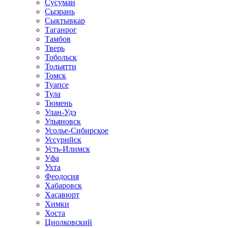
Сусуман
Сызрань
Сыктывкар
Таганрог
Тамбов
Тверь
Тобольск
Тольятти
Томск
Туапсе
Тула
Тюмень
Улан-Удэ
Ульяновск
Усолье-Сибирское
Уссурийск
Усть-Илимск
Уфа
Ухта
Феодосия
Хабаровск
Хасавюрт
Химки
Хоста
Циолковский