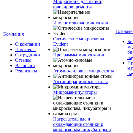
Микроскопы для пайки,
ювелиров, ремонта
Измерительные микроскопы
Готовые
Компания
Оптические микроскопы
Би
О компании
Evident
ме
Партнеры
би
Сотрудники
Программы микроскопии
на
Отзывы
Пр
Вакансии
ма
Реквизиты
Атомно-силовые микроскопы
на
Антивибрационные столы
Микроманипуляторы
Нагревательные и
охлаждающие столики к
микроскопам, инкубаторы и