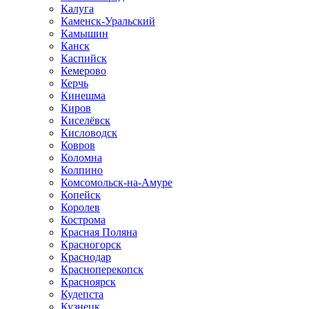
Калуга
Каменск-Уральский
Камышин
Канск
Каспийск
Кемерово
Керчь
Кинешма
Киров
Киселёвск
Кисловодск
Ковров
Коломна
Колпино
Комсомольск-на-Амуре
Копейск
Королев
Кострома
Красная Поляна
Красногорск
Краснодар
Красноперекопск
Красноярск
Кудепста
Кузнецк