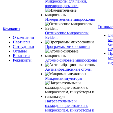
Микроскопы для пайки,
ювелиров, ремонта
Измерительные микроскопы
Готовые
Компания
Оптические микроскопы
Би
О компании
Evident
ме
Партнеры
би
Сотрудники
Программы микроскопии
на
Отзывы
Пр
Вакансии
ма
Реквизиты
Атомно-силовые микроскопы
на
Антивибрационные столы
Микроманипуляторы
Нагревательные и
охлаждающие столики к
микроскопам, инкубаторы и