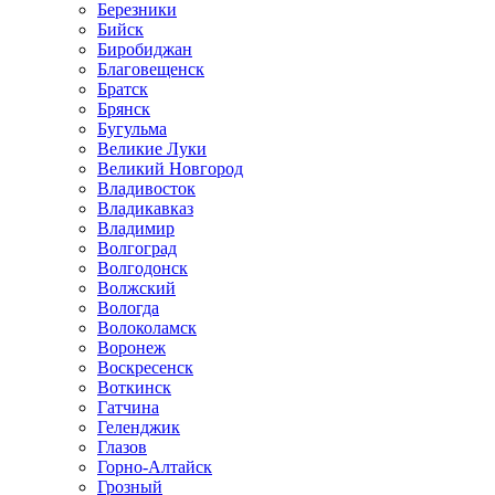
Березники
Бийск
Биробиджан
Благовещенск
Братск
Брянск
Бугульма
Великие Луки
Великий Новгород
Владивосток
Владикавказ
Владимир
Волгоград
Волгодонск
Волжский
Вологда
Волоколамск
Воронеж
Воскресенск
Воткинск
Гатчина
Геленджик
Глазов
Горно-Алтайск
Грозный