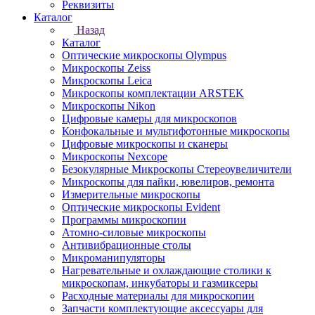
Реквизиты
Каталог
Назад
Каталог
Оптические микроскопы Olympus
Микроскопы Zeiss
Микроскопы Leica
Микроскопы комплектации ARSTEK
Микроскопы Nikon
Цифровые камеры для микроскопов
Конфокальные и мультифотонные микроскопы
Цифровые микроскопы и сканеры
Микроскопы Nexcope
Безокулярные Микроскопы Стереоувеличители
Микроскопы для пайки, ювелиров, ремонта
Измерительные микроскопы
Оптические микроскопы Evident
Программы микроскопии
Атомно-силовые микроскопы
Антивибрационные столы
Микроманипуляторы
Нагревательные и охлаждающие столики к
микроскопам, инкубаторы и газмиксеры
Расходные материалы для микроскопии
Запчасти комплектующие аксессуары для