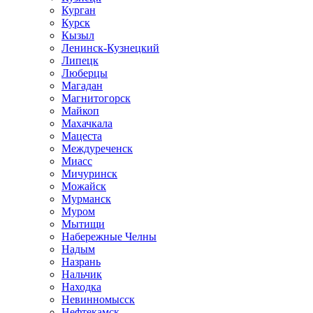
Курган
Курск
Кызыл
Ленинск-Кузнецкий
Липецк
Люберцы
Магадан
Магнитогорск
Майкоп
Махачкала
Мацеста
Междуреченск
Миасс
Мичуринск
Можайск
Мурманск
Муром
Мытищи
Набережные Челны
Надым
Назрань
Нальчик
Находка
Невинномысск
Нефтекамск