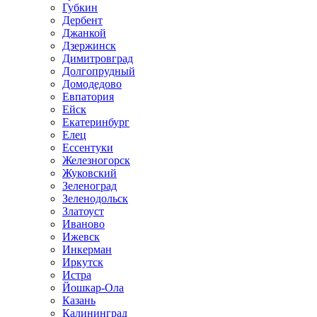
Губкин
Дербент
Джанкой
Дзержинск
Димитровград
Долгопрудный
Домодедово
Евпатория
Ейск
Екатеринбург
Елец
Ессентуки
Железногорск
Жуковский
Зеленоград
Зеленодольск
Златоуст
Иваново
Ижевск
Инкерман
Иркутск
Истра
Йошкар-Ола
Казань
Калининград