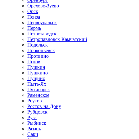
Оренбург
Орехово-Зуево
Орск
Пенза
Первоуральск
Пермь
Петрозаводск
Петропавловск-Камчатский
Подольск
Прокопьевск
Протвино
Псков
Пушкин
Пушкино
Пущино
Пыть-Ях
Пятигорск
Раменское
Реутов
Ростов-на-Дону
Рубцовск
Руза
Рыбинск
Рязань
Саки