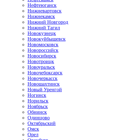
Нефтеюганск
Нижневартовск
Нижнекамск
Нижний Новгород
Нижний Тагил
Новокузнецк
Новокуйбышевск
Новомосковск
Новороссийск
Новосибирск
Новотроицк
Новоуральск
Новочебоксарск
Новочеркасск
Новошахтинск
Новый Уренгой
Ногинск
Норильск
Ноябрьск
Обнинск
Одинцово
Октябрьский
Омск
Орел