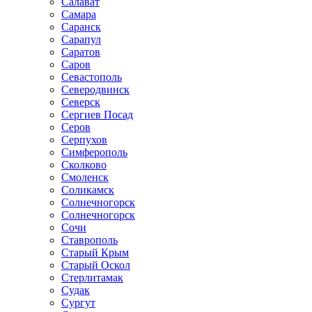
Салават
Самара
Саранск
Сарапул
Саратов
Саров
Севастополь
Северодвинск
Северск
Сергиев Посад
Серов
Серпухов
Симферополь
Сколково
Смоленск
Соликамск
Солнечногорск
Солнечногорск
Сочи
Ставрополь
Старый Крым
Старый Оскол
Стерлитамак
Судак
Сургут