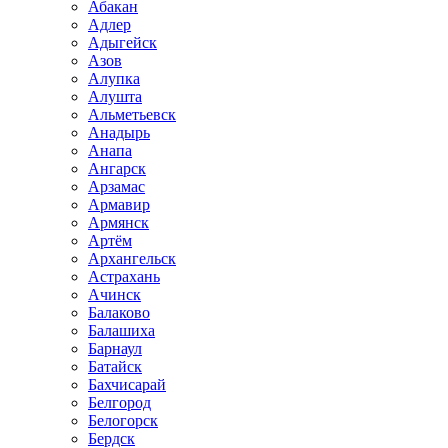
Абакан
Адлер
Адыгейск
Азов
Алупка
Алушта
Альметьевск
Анадырь
Анапа
Ангарск
Арзамас
Армавир
Армянск
Артём
Архангельск
Астрахань
Ачинск
Балаково
Балашиха
Барнаул
Батайск
Бахчисарай
Белгород
Белогорск
Бердск