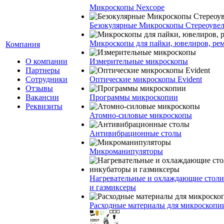
Микроскопы Nexcope
Безокулярные Микроскопы Стереоуве
Микроскопы для пайки, ювелиров, ре
Компания
О компании
Измерительные микроскопы
Партнеры
Сотрудники
Оптические микроскопы Evident
Отзывы
Вакансии
Программы микроскопии
Реквизиты
Атомно-силовые микроскопы
Антивибрационные столы
Микроманипуляторы
Нагревательные и охлаждающие столи
и газмиксеры
Расходные материалы для микроскопи