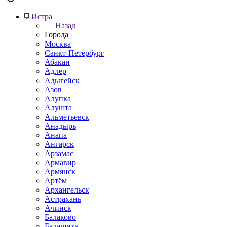
Истра
Назад
Города
Москва
Санкт-Петербург
Абакан
Адлер
Адыгейск
Азов
Алупка
Алушта
Альметьевск
Анадырь
Анапа
Ангарск
Арзамас
Армавир
Армянск
Артём
Архангельск
Астрахань
Ачинск
Балаково
Балашиха