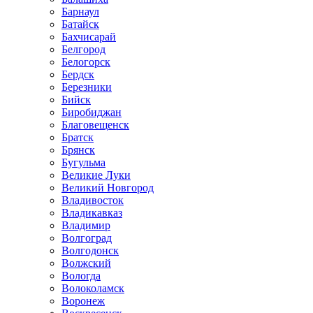
Барнаул
Батайск
Бахчисарай
Белгород
Белогорск
Бердск
Березники
Бийск
Биробиджан
Благовещенск
Братск
Брянск
Бугульма
Великие Луки
Великий Новгород
Владивосток
Владикавказ
Владимир
Волгоград
Волгодонск
Волжский
Вологда
Волоколамск
Воронеж