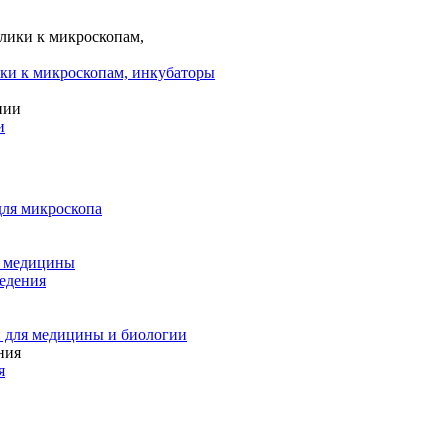
ки к микроскопам, инкубаторы
и
для микроскопа
и медицины
едения
 для медицины и биологии
я