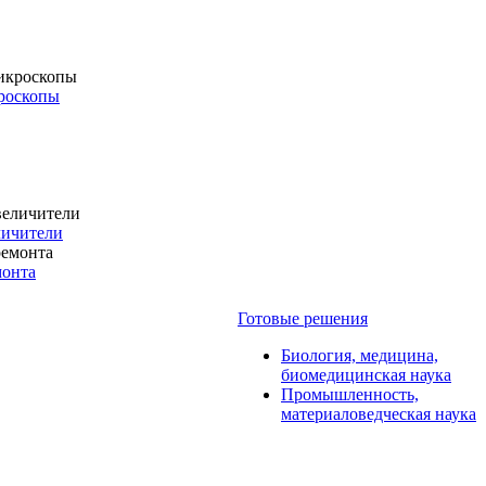
роскопы
личители
монта
Готовые решения
Биология, медицина,
биомедицинская наука
Промышленность,
материаловедческая наука