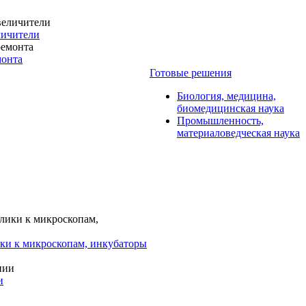
личители
монта
Готовые решения
Биология, медицина,
биомедицинская наука
Промышленность,
материаловедческая наука
ки к микроскопам, инкубаторы
и