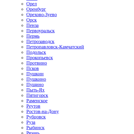
Орел
Оренбург
Орехово-Зуево
Орск
Пенза
Первоуральск
Пермь
Петрозаводск
Петропавловск-Камчатский
Подольск
Прокопьевск
Протвино
Псков
Пушкин
Пушкино
Пущино
Пыть-Ях
Пятигорск
Раменское
Реутов
Ростов-на-Дону
Рубцовск
Руза
Рыбинск
Рязань