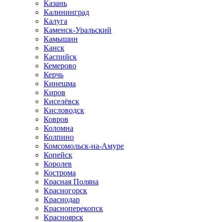
Казань
Калининград
Калуга
Каменск-Уральский
Камышин
Канск
Каспийск
Кемерово
Керчь
Кинешма
Киров
Киселёвск
Кисловодск
Ковров
Коломна
Колпино
Комсомольск-на-Амуре
Копейск
Королев
Кострома
Красная Поляна
Красногорск
Краснодар
Красноперекопск
Красноярск