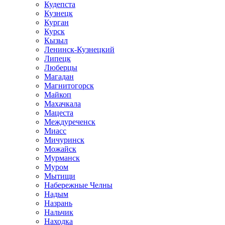
Кудепста
Кузнецк
Курган
Курск
Кызыл
Ленинск-Кузнецкий
Липецк
Люберцы
Магадан
Магнитогорск
Майкоп
Махачкала
Мацеста
Междуреченск
Миасс
Мичуринск
Можайск
Мурманск
Муром
Мытищи
Набережные Челны
Надым
Назрань
Нальчик
Находка