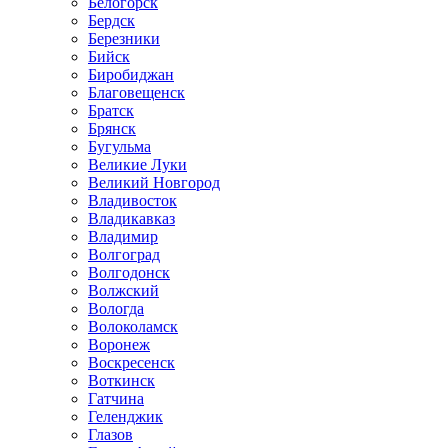
Белогорск
Бердск
Березники
Бийск
Биробиджан
Благовещенск
Братск
Брянск
Бугульма
Великие Луки
Великий Новгород
Владивосток
Владикавказ
Владимир
Волгоград
Волгодонск
Волжский
Вологда
Волоколамск
Воронеж
Воскресенск
Воткинск
Гатчина
Геленджик
Глазов