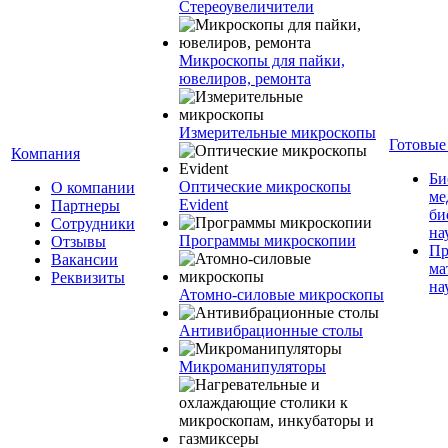
Стереоувеличители
Микроскопы для пайки,
ювелиров, ремонта
Измерительные микроскопы
Готовые
Компания
Би
Оптические микроскопы
О компании
ме
Evident
Партнеры
би
Сотрудники
на
Программы микроскопии
Отзывы
Пр
Вакансии
ма
Реквизиты
на
Атомно-силовые микроскопы
Антивибрационные столы
Микроманипуляторы