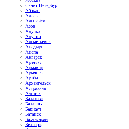
Москва
Санкт-Петербург
Абакан
Адлер
Адыгейск
Азов
Алупка
Алушта
Альметьевск
Анадырь
Анапа
Ангарск
Арзамас
Армавир
Армянск
Артём
Архангельск
Астрахань
Ачинск
Балаково
Балашиха
Барнаул
Батайск
Бахчисарай
Белгород