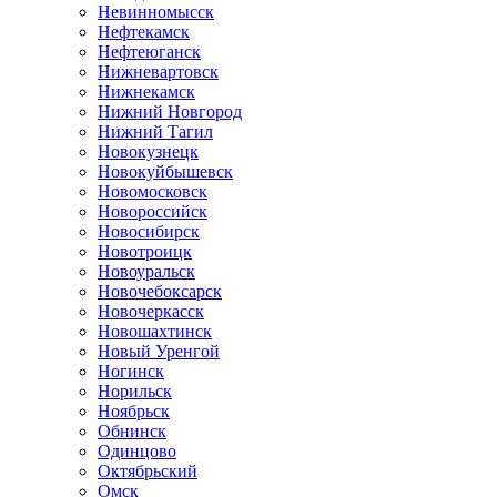
Невинномысск
Нефтекамск
Нефтеюганск
Нижневартовск
Нижнекамск
Нижний Новгород
Нижний Тагил
Новокузнецк
Новокуйбышевск
Новомосковск
Новороссийск
Новосибирск
Новотроицк
Новоуральск
Новочебоксарск
Новочеркасск
Новошахтинск
Новый Уренгой
Ногинск
Норильск
Ноябрьск
Обнинск
Одинцово
Октябрьский
Омск