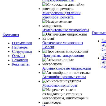
Стереоувеличители
Микроскопы для пайки,
ювелиров, ремонта
Измерительные микроскопы
Готовые
Компания
Би
Оптические микроскопы
О компании
ме
Evident
Партнеры
би
Сотрудники
на
Программы микроскопии
Отзывы
Пр
Вакансии
ма
Реквизиты
на
Атомно-силовые микроскопы
Антивибрационные столы
Микроманипуляторы