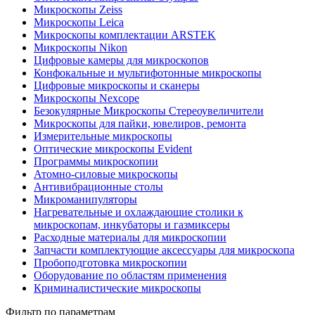
Микроскопы Zeiss
Микроскопы Leica
Микроскопы комплектации ARSTEK
Микроскопы Nikon
Цифровые камеры для микроскопов
Конфокальные и мультифотонные микроскопы
Цифровые микроскопы и сканеры
Микроскопы Nexcope
Безокулярные Микроскопы Стереоувеличители
Микроскопы для пайки, ювелиров, ремонта
Измерительные микроскопы
Оптические микроскопы Evident
Программы микроскопии
Атомно-силовые микроскопы
Антивибрационные столы
Микроманипуляторы
Нагревательные и охлаждающие столики к
микроскопам, инкубаторы и газмиксеры
Расходные материалы для микроскопии
Запчасти комплектующие аксессуары для микроскопа
Пробоподготовка микроскопии
Оборудование по областям применения
Криминалистические микроскопы
Фильтр по параметрам