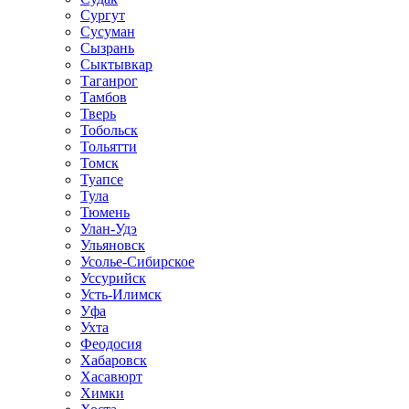
Сургут
Сусуман
Сызрань
Сыктывкар
Таганрог
Тамбов
Тверь
Тобольск
Тольятти
Томск
Туапсе
Тула
Тюмень
Улан-Удэ
Ульяновск
Усолье-Сибирское
Уссурийск
Усть-Илимск
Уфа
Ухта
Феодосия
Хабаровск
Хасавюрт
Химки