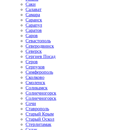
Саки
Салават
Самара
Саранск
Сарапул
Саратов
Саров
Севастополь
Северодвинск
Северск
Сергиев Посад
Серов
Серпухов
Симферополь
Сколково
Смоленск
Соликамск
Солнечногорск
Солнечногорск
Сочи
Ставрополь
Старый Крым
Старый Оскол
Стерлитамак
Судак