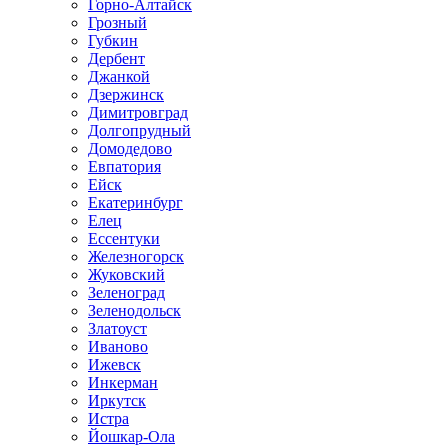
Горно-Алтайск
Грозный
Губкин
Дербент
Джанкой
Дзержинск
Димитровград
Долгопрудный
Домодедово
Евпатория
Ейск
Екатеринбург
Елец
Ессентуки
Железногорск
Жуковский
Зеленоград
Зеленодольск
Златоуст
Иваново
Ижевск
Инкерман
Иркутск
Истра
Йошкар-Ола