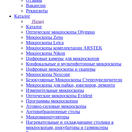
Отзывы
Вакансии
Реквизиты
Каталог
Назад
Каталог
Оптические микроскопы Olympus
Микроскопы Zeiss
Микроскопы Leica
Микроскопы комплектации ARSTEK
Микроскопы Nikon
Цифровые камеры для микроскопов
Конфокальные и мультифотонные микроскопы
Цифровые микроскопы и сканеры
Микроскопы Nexcope
Безокулярные Микроскопы Стереоувеличители
Микроскопы для пайки, ювелиров, ремонта
Измерительные микроскопы
Оптические микроскопы Evident
Программы микроскопии
Атомно-силовые микроскопы
Антивибрационные столы
Микроманипуляторы
Нагревательные и охлаждающие столики к
микроскопам, инкубаторы и газмиксеры