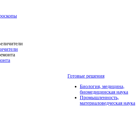
роскопы
личители
монта
Готовые решения
Биология, медицина,
биомедицинская наука
Промышленность,
материаловедческая наука