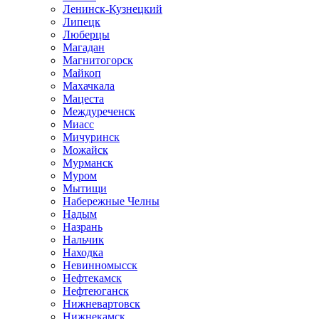
Ленинск-Кузнецкий
Липецк
Люберцы
Магадан
Магнитогорск
Майкоп
Махачкала
Мацеста
Междуреченск
Миасс
Мичуринск
Можайск
Мурманск
Муром
Мытищи
Набережные Челны
Надым
Назрань
Нальчик
Находка
Невинномысск
Нефтекамск
Нефтеюганск
Нижневартовск
Нижнекамск