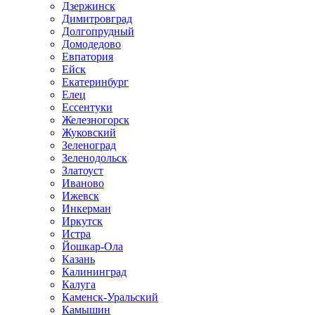
Дзержинск
Димитровград
Долгопрудный
Домодедово
Евпатория
Ейск
Екатеринбург
Елец
Ессентуки
Железногорск
Жуковский
Зеленоград
Зеленодольск
Златоуст
Иваново
Ижевск
Инкерман
Иркутск
Истра
Йошкар-Ола
Казань
Калининград
Калуга
Каменск-Уральский
Камышин