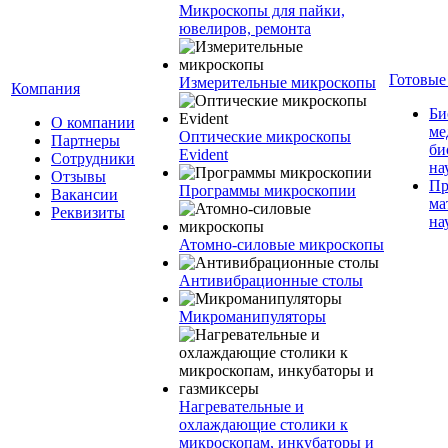
Микроскопы для пайки,
ювелиров, ремонта
Готовые
Измерительные микроскопы
Компания
Би
О компании
ме
Оптические микроскопы
Партнеры
би
Evident
Сотрудники
на
Отзывы
Пр
Программы микроскопии
Вакансии
ма
Реквизиты
на
Атомно-силовые микроскопы
Антивибрационные столы
Микроманипуляторы
Нагревательные и
охлаждающие столики к
микроскопам, инкубаторы и