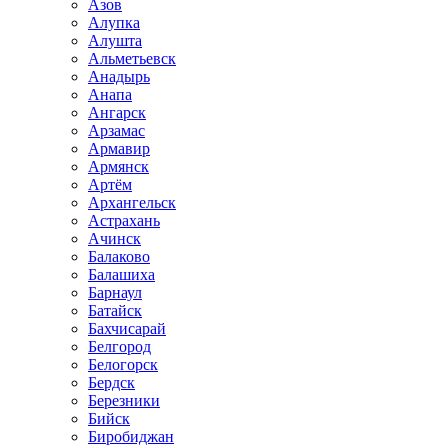
Азов
Алупка
Алушта
Альметьевск
Анадырь
Анапа
Ангарск
Арзамас
Армавир
Армянск
Артём
Архангельск
Астрахань
Ачинск
Балаково
Балашиха
Барнаул
Батайск
Бахчисарай
Белгород
Белогорск
Бердск
Березники
Бийск
Биробиджан