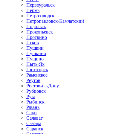
Первоуральск
Пермь
Петрозаводск
Петропавловск-Камчатский
Подольск
Прокопьевск
Протвино
Псков
Пушкин
Пушкино
Пущино
Пыть-Ях
Пятигорск
Раменское
Реутов
Ростов-на-Дону
Рубцовск
Руза
Рыбинск
Рязань
Саки
Салават
Самара
Саранск