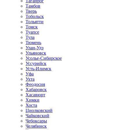
Таганрог
Тамбов
Тверь
Тобольск
Тольятти
Томск
Туапсе
Тула
Тюмень
Улан-Удэ
Ульяновск
Усолье-Сибирское
Уссурийск
Усть-Илимск
Уфа
Ухта
Феодосия
Хабаровск
Хасавюрт
Химки
Хоста
Циолковский
Чайковский
Чебоксары
Челябинск