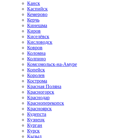
Канск
Каспийск
Кемерово
Керчь
Кинешма
Киров
Киселёвск
Кисловодск
Ковров
Коломна
Колпино
Комсомольск-на-Амуре
Копейск
Королев
Кострома
Красная Поляна
Красногорск
Краснодар
Красноперекопск
Красноярск
Кудепста
Кузнецк
Курган
Курск
Кызыл