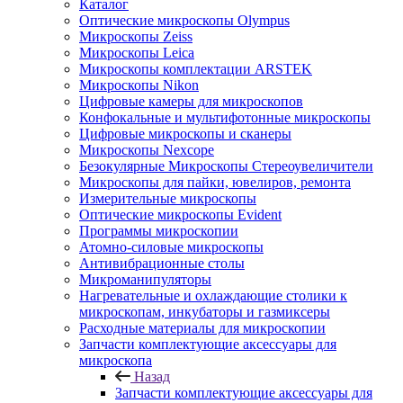
Каталог
Оптические микроскопы Olympus
Микроскопы Zeiss
Микроскопы Leica
Микроскопы комплектации ARSTEK
Микроскопы Nikon
Цифровые камеры для микроскопов
Конфокальные и мультифотонные микроскопы
Цифровые микроскопы и сканеры
Микроскопы Nexcope
Безокулярные Микроскопы Стереоувеличители
Микроскопы для пайки, ювелиров, ремонта
Измерительные микроскопы
Оптические микроскопы Evident
Программы микроскопии
Атомно-силовые микроскопы
Антивибрационные столы
Микроманипуляторы
Нагревательные и охлаждающие столики к
микроскопам, инкубаторы и газмиксеры
Расходные материалы для микроскопии
Запчасти комплектующие аксессуары для
микроскопа
Назад
Запчасти комплектующие аксессуары для