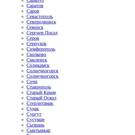
Сарапул
Саратов
Саров
Севастополь
Северодвинск
Северск
Сергиев Посад
Серов
Серпухов
Симферополь
Сколково
Смоленск
Соликамск
Солнечногорск
Солнечногорск
Сочи
Ставрополь
Старый Крым
Старый Оскол
Стерлитамак
Судак
Сургут
Сусуман
Сызрань
Сыктывкар