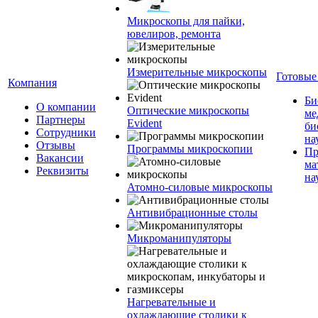
Микроскопы для пайки,
ювелиров, ремонта
Измерительные микроскопы
Готовые
Компания
Би
О компании
Оптические микроскопы
ме
Партнеры
Evident
би
Сотрудники
на
Отзывы
Программы микроскопии
Пр
Вакансии
ма
Реквизиты
на
Атомно-силовые микроскопы
Антивибрационные столы
Микроманипуляторы
Нагревательные и
охлаждающие столики к