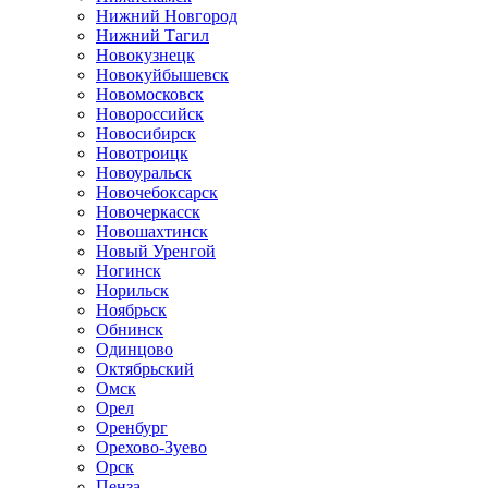
Нижний Новгород
Нижний Тагил
Новокузнецк
Новокуйбышевск
Новомосковск
Новороссийск
Новосибирск
Новотроицк
Новоуральск
Новочебоксарск
Новочеркасск
Новошахтинск
Новый Уренгой
Ногинск
Норильск
Ноябрьск
Обнинск
Одинцово
Октябрьский
Омск
Орел
Оренбург
Орехово-Зуево
Орск
Пенза