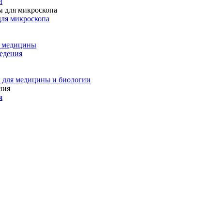
и
для микроскопа
и медицины
едения
 для медицины и биологии
я