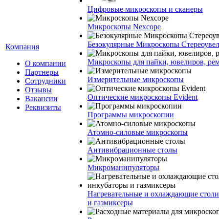
Цифровые микроскопы и сканеры
Микроскопы Nexcope
Безокулярные Микроскопы Стереоуве
Компания
Микроскопы для пайки, ювелиров, ре
О компании
Партнеры
Измерительные микроскопы
Сотрудники
Отзывы
Оптические микроскопы Evident
Вакансии
Реквизиты
Программы микроскопии
Атомно-силовые микроскопы
Антивибрационные столы
Микроманипуляторы
Нагревательные и охлаждающие столи
и газмиксеры