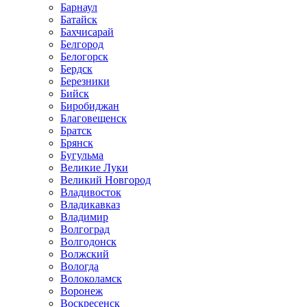
Барнаул
Батайск
Бахчисарай
Белгород
Белогорск
Бердск
Березники
Бийск
Биробиджан
Благовещенск
Братск
Брянск
Бугульма
Великие Луки
Великий Новгород
Владивосток
Владикавказ
Владимир
Волгоград
Волгодонск
Волжский
Вологда
Волоколамск
Воронеж
Воскресенск