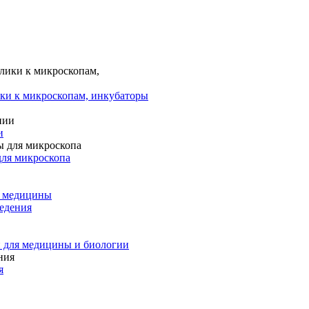
ки к микроскопам, инкубаторы
и
для микроскопа
и медицины
едения
 для медицины и биологии
я