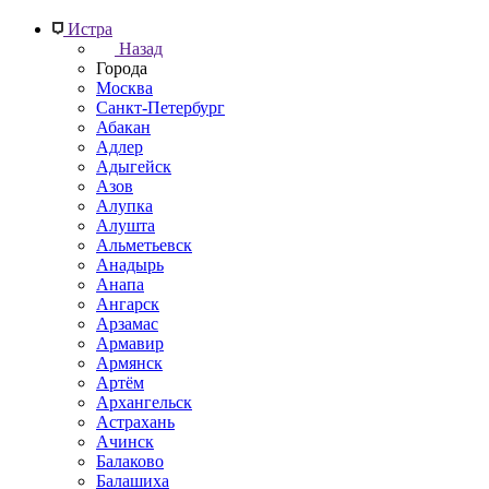
Истра
Назад
Города
Москва
Санкт-Петербург
Абакан
Адлер
Адыгейск
Азов
Алупка
Алушта
Альметьевск
Анадырь
Анапа
Ангарск
Арзамас
Армавир
Армянск
Артём
Архангельск
Астрахань
Ачинск
Балаково
Балашиха