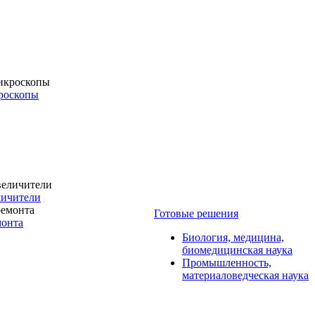
роскопы
личители
Готовые решения
монта
Биология, медицина,
биомедицинская наука
Промышленность,
материаловедческая наука