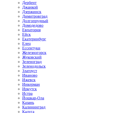
Дербент
Джанкой
Дзержинск
Димитровград
Долгопрудный
Домодедово
Евпатория
Ейск
Екатеринбург
Елец
Ессентуки
Железногорск
Жуковский
Зеленоград
Зеленодольск
Златоуст
Иваново
Ижевск
Инкерман
Иркутск
Истра
Йошкар-Ола
Казань
Калининград
Калуга