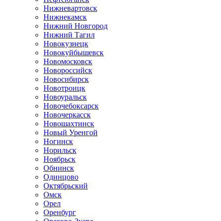
Нижневартовск
Нижнекамск
Нижний Новгород
Нижний Тагил
Новокузнецк
Новокуйбышевск
Новомосковск
Новороссийск
Новосибирск
Новотроицк
Новоуральск
Новочебоксарск
Новочеркасск
Новошахтинск
Новый Уренгой
Ногинск
Норильск
Ноябрьск
Обнинск
Одинцово
Октябрьский
Омск
Орел
Оренбург