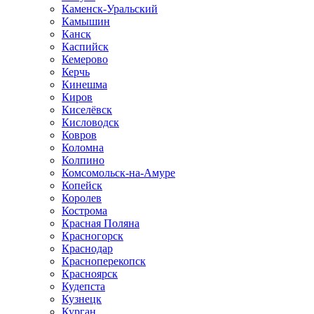
Каменск-Уральский
Камышин
Канск
Каспийск
Кемерово
Керчь
Кинешма
Киров
Киселёвск
Кисловодск
Ковров
Коломна
Колпино
Комсомольск-на-Амуре
Копейск
Королев
Кострома
Красная Поляна
Красногорск
Краснодар
Красноперекопск
Красноярск
Кудепста
Кузнецк
Курган