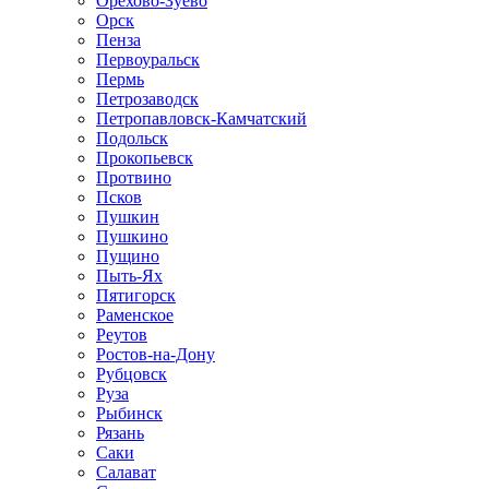
Орехово-Зуево
Орск
Пенза
Первоуральск
Пермь
Петрозаводск
Петропавловск-Камчатский
Подольск
Прокопьевск
Протвино
Псков
Пушкин
Пушкино
Пущино
Пыть-Ях
Пятигорск
Раменское
Реутов
Ростов-на-Дону
Рубцовск
Руза
Рыбинск
Рязань
Саки
Салават