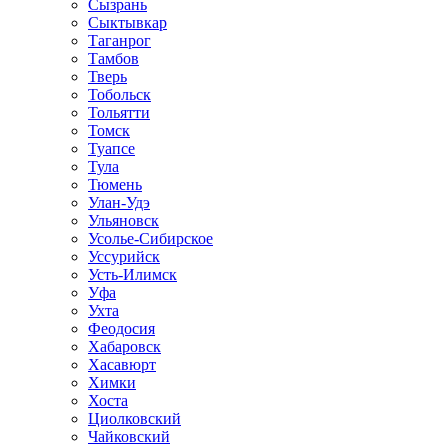
Сызрань
Сыктывкар
Таганрог
Тамбов
Тверь
Тобольск
Тольятти
Томск
Туапсе
Тула
Тюмень
Улан-Удэ
Ульяновск
Усолье-Сибирское
Уссурийск
Усть-Илимск
Уфа
Ухта
Феодосия
Хабаровск
Хасавюрт
Химки
Хоста
Циолковский
Чайковский