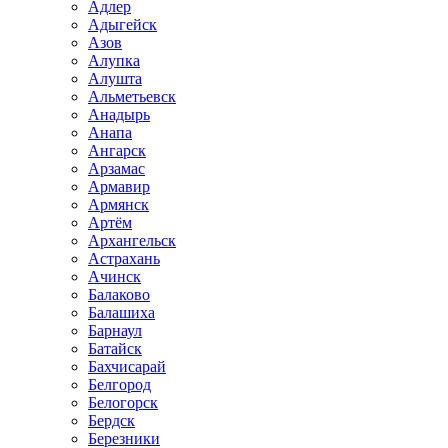
Адлер
Адыгейск
Азов
Алупка
Алушта
Альметьевск
Анадырь
Анапа
Ангарск
Арзамас
Армавир
Армянск
Артём
Архангельск
Астрахань
Ачинск
Балаково
Балашиха
Барнаул
Батайск
Бахчисарай
Белгород
Белогорск
Бердск
Березники