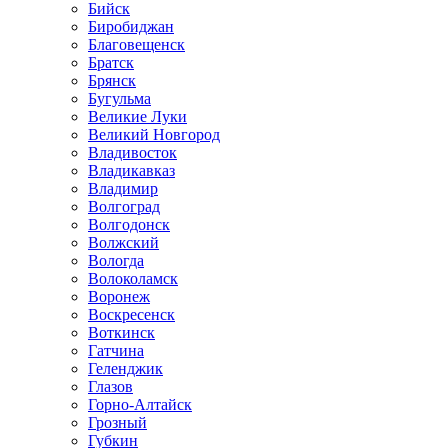
Бийск
Биробиджан
Благовещенск
Братск
Брянск
Бугульма
Великие Луки
Великий Новгород
Владивосток
Владикавказ
Владимир
Волгоград
Волгодонск
Волжский
Вологда
Волоколамск
Воронеж
Воскресенск
Воткинск
Гатчина
Геленджик
Глазов
Горно-Алтайск
Грозный
Губкин