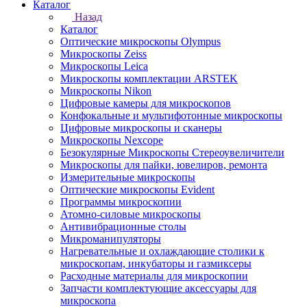
Каталог
Назад
Каталог
Оптические микроскопы Olympus
Микроскопы Zeiss
Микроскопы Leica
Микроскопы комплектации ARSTEK
Микроскопы Nikon
Цифровые камеры для микроскопов
Конфокальные и мультифотонные микроскопы
Цифровые микроскопы и сканеры
Микроскопы Nexcope
Безокулярные Микроскопы Стереоувеличители
Микроскопы для пайки, ювелиров, ремонта
Измерительные микроскопы
Оптические микроскопы Evident
Программы микроскопии
Атомно-силовые микроскопы
Антивибрационные столы
Микроманипуляторы
Нагревательные и охлаждающие столики к
микроскопам, инкубаторы и газмиксеры
Расходные материалы для микроскопии
Запчасти комплектующие аксессуары для
микроскопа