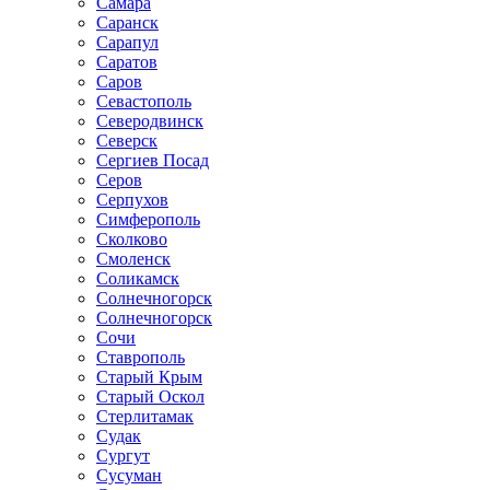
Самара
Саранск
Сарапул
Саратов
Саров
Севастополь
Северодвинск
Северск
Сергиев Посад
Серов
Серпухов
Симферополь
Сколково
Смоленск
Соликамск
Солнечногорск
Солнечногорск
Сочи
Ставрополь
Старый Крым
Старый Оскол
Стерлитамак
Судак
Сургут
Сусуман