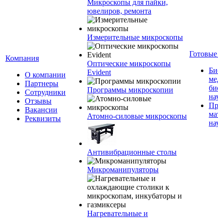
Микроскопы для пайки,
ювелиров, ремонта
Измерительные микроскопы
Готовые
Компания
Оптические микроскопы
Би
Evident
О компании
ме
Партнеры
би
Программы микроскопии
Сотрудники
на
Отзывы
Пр
Вакансии
ма
Атомно-силовые микроскопы
Реквизиты
на
Антивибрационные столы
Микроманипуляторы
Нагревательные и