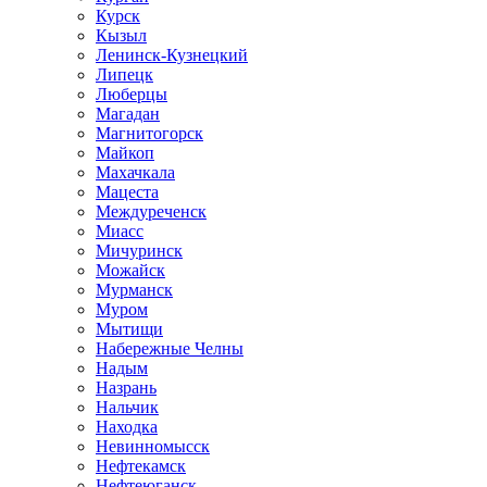
Курск
Кызыл
Ленинск-Кузнецкий
Липецк
Люберцы
Магадан
Магнитогорск
Майкоп
Махачкала
Мацеста
Междуреченск
Миасс
Мичуринск
Можайск
Мурманск
Муром
Мытищи
Набережные Челны
Надым
Назрань
Нальчик
Находка
Невинномысск
Нефтекамск
Нефтеюганск