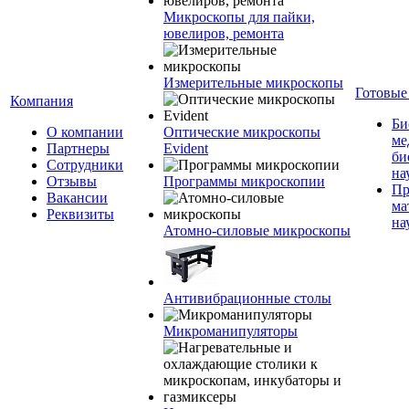
Микроскопы для пайки,
ювелиров, ремонта
Измерительные микроскопы
Готовые
Компания
Би
О компании
Оптические микроскопы
ме
Партнеры
Evident
би
Сотрудники
на
Отзывы
Программы микроскопии
Пр
Вакансии
ма
Реквизиты
на
Атомно-силовые микроскопы
Антивибрационные столы
Микроманипуляторы