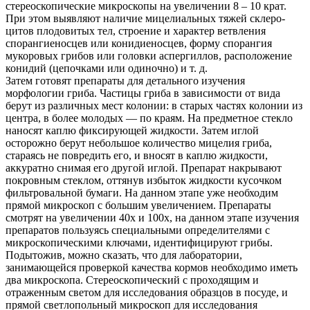
стереоскопические микроскопы на увеличении 8 – 10 крат.
При этом выявляют наличие мицелиальных тяжей склеро­
цитов плодовитых тел, строение и характер ветвления
спорангиеносцев или конидиеносцев, форму спорангия
мукоровых грибов или головки аспергиллов, расположение
конидий (цепочками или одиночно) и т. д.
Затем готовят препараты для детального изучения
морфологии гриба. Частицы гриба в зависимости от вида
берут из различных мест колонии: в старых частях колонии из
центра, в более молодых — по краям. На предметное стекло
наносят каплю фиксирующей жидкости. Затем иглой
осторожно берут небольшое количество мицелия гриба,
стараясь не повредить его, и вносят в каплю жидкости,
аккуратно снимая его другой иглой. Препарат накрывают
покровным стеклом, оттянув избыток жидкости кусочком
фильтровальной бумаги. На данном этапе уже необходим
прямой микроскоп с большим увеличением. Препараты
смотрят на увеличении 40х и 100х, на данном этапе изучения
препаратов пользуясь специальными определителями с
микроскопическими ключами, идентифицируют грибы.
Подытожив, можно сказать, что для лаборатории,
занимающейся проверкой качества кормов необходимо иметь
два микроскопа. Стереоскопический с проходящим и
отраженным светом для исследования образцов в посуде, и
прямой светлопольный микроскоп для исследования