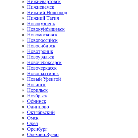
Нижневартовск
Нижнекамск
Нижний Новгород
Нижний Тагил
Новокузнецк
Новокуйбышевск
Новомосковск
Новороссийск
Новосибирск
Новотроицк
Новоуральск
Новочебоксарск
Новочеркасск
Новошахтинск
Новый Уренгой
Ногинск
Норильск
Ноябрьск
Обнинск
Одинцово
Октябрьский
Омск
Орел
Оренбург
Орехово-Зуево