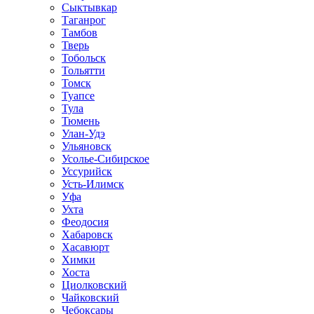
Сыктывкар
Таганрог
Тамбов
Тверь
Тобольск
Тольятти
Томск
Туапсе
Тула
Тюмень
Улан-Удэ
Ульяновск
Усолье-Сибирское
Уссурийск
Усть-Илимск
Уфа
Ухта
Феодосия
Хабаровск
Хасавюрт
Химки
Хоста
Циолковский
Чайковский
Чебоксары