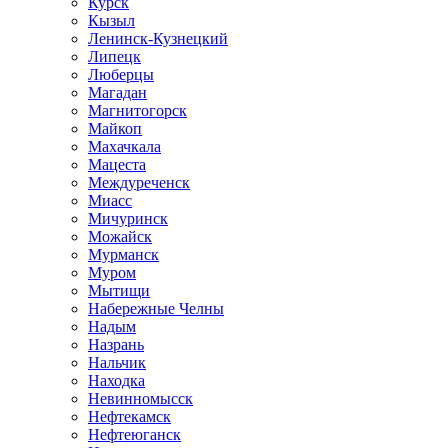
Курск
Кызыл
Ленинск-Кузнецкий
Липецк
Люберцы
Магадан
Магнитогорск
Майкоп
Махачкала
Мацеста
Междуреченск
Миасс
Мичуринск
Можайск
Мурманск
Муром
Мытищи
Набережные Челны
Надым
Назрань
Нальчик
Находка
Невинномысск
Нефтекамск
Нефтеюганск