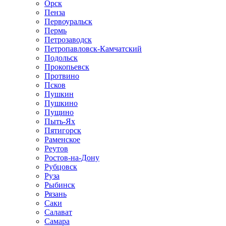
Орск
Пенза
Первоуральск
Пермь
Петрозаводск
Петропавловск-Камчатский
Подольск
Прокопьевск
Протвино
Псков
Пушкин
Пушкино
Пущино
Пыть-Ях
Пятигорск
Раменское
Реутов
Ростов-на-Дону
Рубцовск
Руза
Рыбинск
Рязань
Саки
Салават
Самара