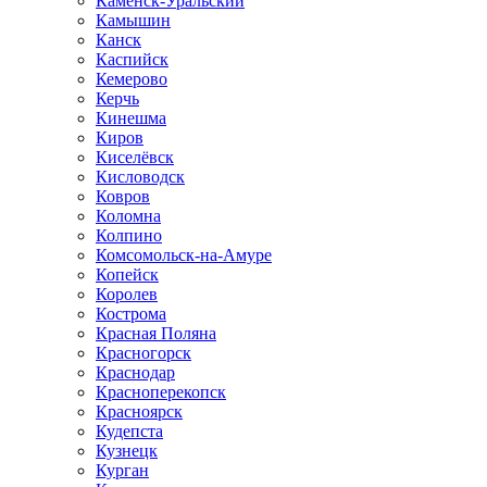
Каменск-Уральский
Камышин
Канск
Каспийск
Кемерово
Керчь
Кинешма
Киров
Киселёвск
Кисловодск
Ковров
Коломна
Колпино
Комсомольск-на-Амуре
Копейск
Королев
Кострома
Красная Поляна
Красногорск
Краснодар
Красноперекопск
Красноярск
Кудепста
Кузнецк
Курган