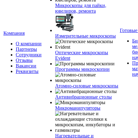
Микроскопы для пайки,
ювелиров, ремонта
Готовые
Компания
Измерительные микроскопы
Би
О компании
ме
Партнеры
би
Оптические микроскопы
Сотрудники
на
Evident
Отзывы
Пр
Вакансии
ма
Программы микроскопии
Реквизиты
на
Атомно-силовые микроскопы
Антивибрационные столы
Микроманипуляторы
Нагревательные и