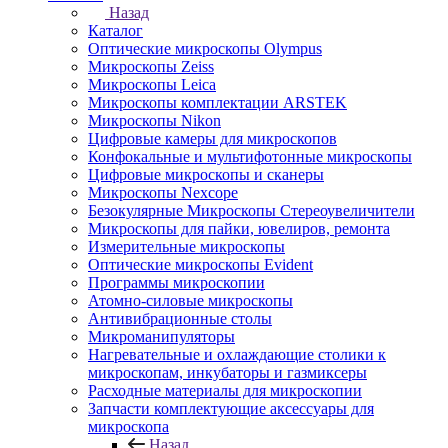
Назад
Каталог
Оптические микроскопы Olympus
Микроскопы Zeiss
Микроскопы Leica
Микроскопы комплектации ARSTEK
Микроскопы Nikon
Цифровые камеры для микроскопов
Конфокальные и мультифотонные микроскопы
Цифровые микроскопы и сканеры
Микроскопы Nexcope
Безокулярные Микроскопы Стереоувеличители
Микроскопы для пайки, ювелиров, ремонта
Измерительные микроскопы
Оптические микроскопы Evident
Программы микроскопии
Атомно-силовые микроскопы
Антивибрационные столы
Микроманипуляторы
Нагревательные и охлаждающие столики к
микроскопам, инкубаторы и газмиксеры
Расходные материалы для микроскопии
Запчасти комплектующие аксессуары для
микроскопа
Назад