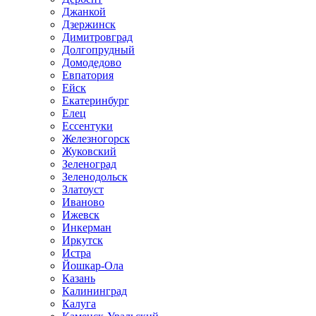
Джанкой
Дзержинск
Димитровград
Долгопрудный
Домодедово
Евпатория
Ейск
Екатеринбург
Елец
Ессентуки
Железногорск
Жуковский
Зеленоград
Зеленодольск
Златоуст
Иваново
Ижевск
Инкерман
Иркутск
Истра
Йошкар-Ола
Казань
Калининград
Калуга