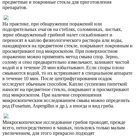
предметные и покровные стекла для приготовления
препаратов.
На практике, при обнаружении поражений или
подозрительных очагов на стеблях, соломинках, листьях,
зерне обнаруженный грибной налет соскабливают и
переносят в каплю физиологического раствора или воды,
находящуюся на предметном стекле, покрывают покровным и
просматривают под микроскопом. При поверхностном
поражении можно применять метод смыва спор. Зерно,
солому и сено предварительно измельчают, заливают чистой
водой и в течение 20 мин взбалтывают. Если споры плохо
смываются водой, то их встряхивают в специальном аппарате
в течение 10 мин. После центрифугирования осадок
исследуют обычным способом. Каплю суспензии пипеткой
наносят на предметное стекло, покрывают и просматривают
под микроскопом. При наличии спороношения
микроскопическим исследованием смыва можно определить
род (Fusarium, Aspergillus и др.), а иногда и вид гриба.
Микроскопическое исследование грибов проводят, прежде
всего, непосредственно в чашках, пользуясь только малым
увеличением, для этого прекрасно подходят