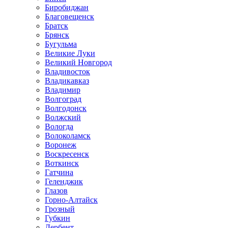
Биробиджан
Благовещенск
Братск
Брянск
Бугульма
Великие Луки
Великий Новгород
Владивосток
Владикавказ
Владимир
Волгоград
Волгодонск
Волжский
Вологда
Волоколамск
Воронеж
Воскресенск
Воткинск
Гатчина
Геленджик
Глазов
Горно-Алтайск
Грозный
Губкин
Дербент