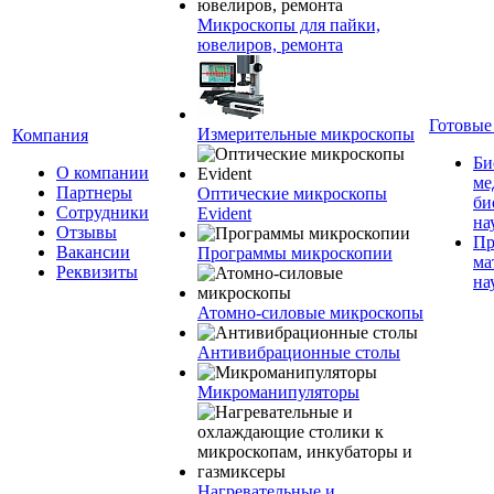
Микроскопы для пайки,
ювелиров, ремонта
Готовые
Измерительные микроскопы
Компания
Би
О компании
ме
Партнеры
Оптические микроскопы
би
Сотрудники
Evident
на
Отзывы
Пр
Вакансии
Программы микроскопии
ма
Реквизиты
на
Атомно-силовые микроскопы
Антивибрационные столы
Микроманипуляторы
Нагревательные и