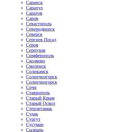
Саранск
Сарапул
Саратов
Саров
Севастополь
Северодвинск
Северск
Сергиев Посад
Серов
Серпухов
Симферополь
Сколково
Смоленск
Соликамск
Солнечногорск
Солнечногорск
Сочи
Ставрополь
Старый Крым
Старый Оскол
Стерлитамак
Судак
Сургут
Сусуман
Сызрань