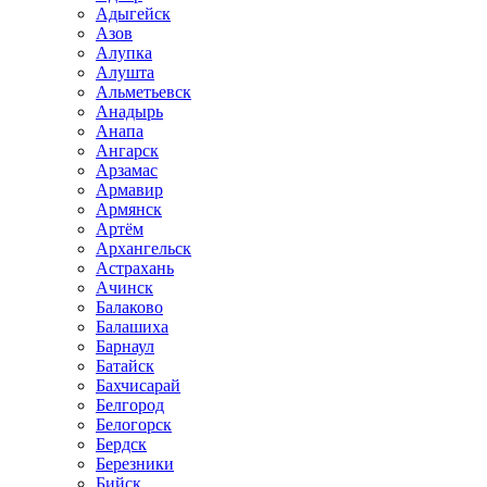
Адыгейск
Азов
Алупка
Алушта
Альметьевск
Анадырь
Анапа
Ангарск
Арзамас
Армавир
Армянск
Артём
Архангельск
Астрахань
Ачинск
Балаково
Балашиха
Барнаул
Батайск
Бахчисарай
Белгород
Белогорск
Бердск
Березники
Бийск